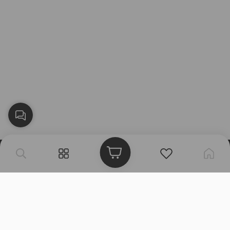
بلاك وايت الذهبي متجر الملابس النسائية في الكويت تأسس عام 2015،
له 8 فروع (العاصمة، حولي، الفروانية، الأحمدي، الجهراء، مبارك الكبير)
وتوصيل لجميع المحافظات.