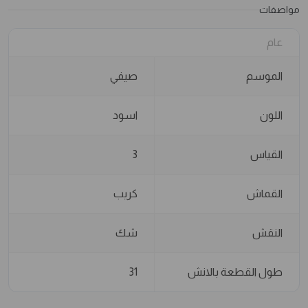
مواصفات
عام
الموسم
صيفي
اللون
اسود
القياس
3
القماش
كريب
النقش
شك
طول القطعة بالانش
31