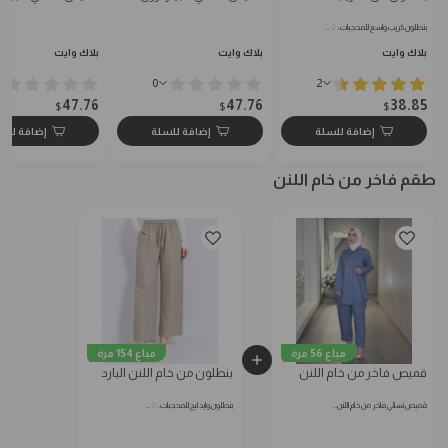
بنطلون كريب واسع للمحجبات: ♢…
بلاك وايت
بلاك وايت
بلاك وايت
0
2
47.76
47.76
38.85
$
$
$
إضافة للسلة
إضافة للسلة
إضافة للس
طقم فاخر من خام اللنن
مباع 56 مرة
مباع 154 مرة
قميص فاخر من خام اللنن
بنطلون من خام اللنن البارد
قميص نسائي فاخر من خام اللنن…
بنطلون وايد ليج للمحجبات: ♢…