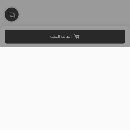
إضافة للسلة
بلاك وايت الذهبي متجر الملابس النسائية في الكويت تأسس عام 2015،
له 8 فروع (العاصمة، حولي، الفروانية، الأحمدي، الجهراء، مبارك الكبير)
وتوصيل لجميع المحافظات.
حمل تطبيقنا
روابط مفيدة
عن الشركة
سياسة الشحن والتوصيل
من نحن
دليل المقاسات
الفروع