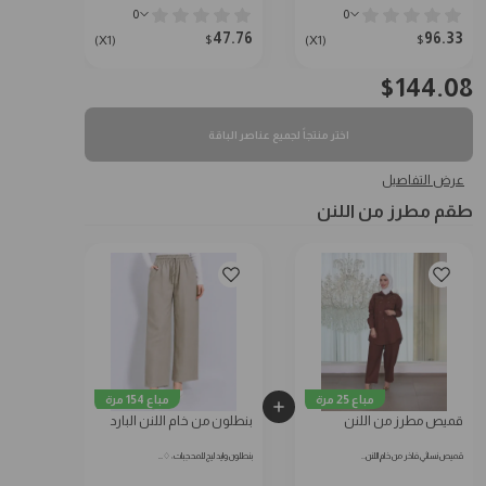
0
0
47.76
96.33
$
$
(X1)
(X1)
$
144.08
اختر منتجاً لجميع عناصر الباقة
عرض التفاصيل
طقم مطرز من اللنن
مباع 25 مرة
مباع 154 مرة
قميص مطرز من اللنن
بنطلون من خام اللنن البارد
قميص نسائي فاخر من خام اللنن…
بنطلون وايد ليج للمحجبات: ♢…