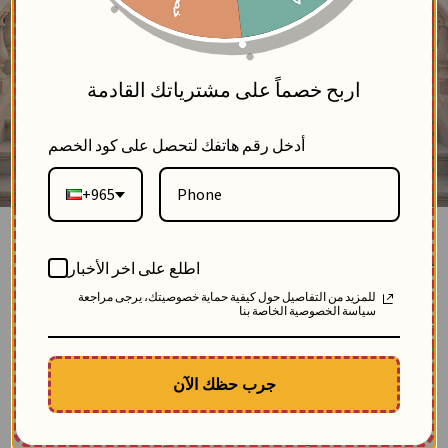
5
اربح خصماً على مشترياتك القادمة
أدخل رقم هاتفك لتحصل على كود الخصم
+965
فستان طويل للمحجبات مطرز بقصة راهية
اطلع على اخر الأخبار
بلاك وايت
للمزيد من التفاصيل حول كيفية حماية خصوصيتك، يرجى مراجعة
0
سياسة الخصوصية الخاصة بنا
SKU: 12577
مباع 113 مرة
الوصف
جرب حظك الآن
فستان نسائي صيفي طويل:
♢ خام قطن البوبلين الناعم
♢ يتميز بقصة "راهية" مريحة
♢ زهور مطرزة بدقة بشكل أفقي عند الحاشية السفلية لإطلالة شيك لمشاوير صيف