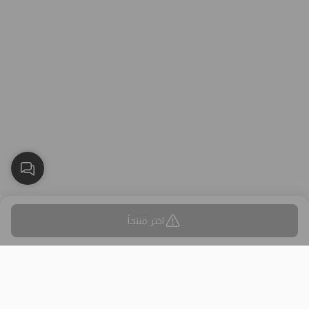
اختر منتجاً
بلاك وايت الذهبي متجر الملابس النسائية في الكويت تأسس عام 2015،
له 8 فروع (العاصمة، حولي، الفروانية، الأحمدي، الجهراء، مبارك الكبير)