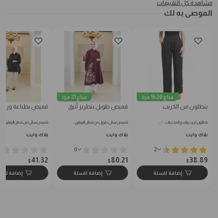
مشاهدة كل التقييمات
الموصى به لك
مباع 1620 مرة
مباع 21 مرة
بنطلون من الكريب
قميص طويل بتطريز أنيق
قميص بطباعة ورود
بنطلون كريب واسع للمحجبات: ♢…
قميص نسائي طويل من قطن البوبلين…
قميص نسائي من قطن البوبلين النا
بلاك وايت
بلاك وايت
بلاك وايت
0
2
41.32
80.21
38.89
$
$
$
إضافة للسلة
إضافة للسلة
إضافة للس