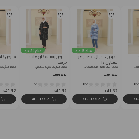
مباع 16 مرة
مباع 24 مرة
قميص كاجوال بقصة راهية-
قميص بنقشة كاروهات
قميص كاج
سماوي-fs
مربعة
اعم…
قميص نسائي كاجوال من خام القطن…
قميص نسائي من خام الكريب الناعم…
قميص نسائي كاجو
بلاك وايت
بلاك وايت
0
0
0
41.32
41.32
41.32
$
$
$
سلة
إضافة للسلة
إضافة للسلة