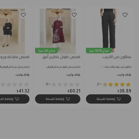
مباع 1619 مرة
مباع 20 مرة
بنطلون من الكريب
قميص طويل بتطريز أنيق
قميص بطباعة ورود
بنطلون كريب واسع للمحجبات: ♢…
قميص نسائي طويل من قطن البوبلين…
قميص نسائي من قطن البوبلين الن
بلاك وايت
بلاك وايت
بلاك وايت
0
2
41.32
80.21
38.89
$
$
$
إضافة للسلة
إضافة للسلة
إضافة لل