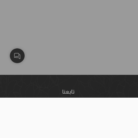
تابعنا
إنستغرام
فيسبوك
يوتيوب
واتساب
تيك توك
سناب شات
البريد الإلكتروني:
info@blackwhitekw.com