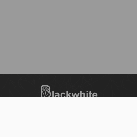
س
بلاك وايت الذهبي متجر الملابس النسائية في الكويت
تأسس عام 2015، له 8 فروع (العاصمة، حولي،
سي
الفروانية، الأحمدي، الجهراء، مبارك الكبير) وتوصيل
لجميع المحافظات.
حمل تطبيقنا