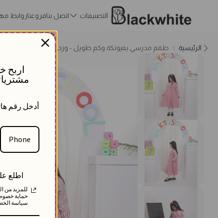
التصنيفات
اتصل بنا
فروعنا
روابط مه
الرئيسية
طقم مدرسي بفيونكة وكم طويل - وردي - 12
اربح خ
مشتريات
أدخل رقم ها
اطلع على
للمزيد من ا
حماية خصوص
سياسة الخصو