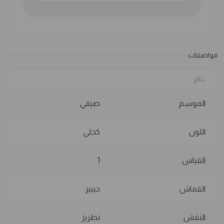
مواصفات
عام
الموسم
صيفي
اللون
كحلي
القياس
1
القماش
جيبير
النقش
تطريز