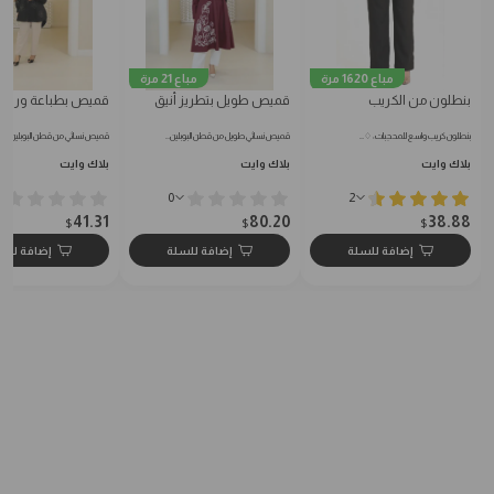
مباع 1620 مرة
مباع 21 مرة
بنطلون من الكريب
قميص طويل بتطريز أنيق
قميص بطباعة ورود
بنطلون كريب واسع للمحجبات: ♢…
قميص نسائي طويل من قطن البوبلين…
قميص نسائي من قطن البوبلين النا
بلاك وايت
بلاك وايت
بلاك وايت
0
2
41.31
80.20
38.88
$
$
$
إضافة للسلة
إضافة للسلة
إضافة للس