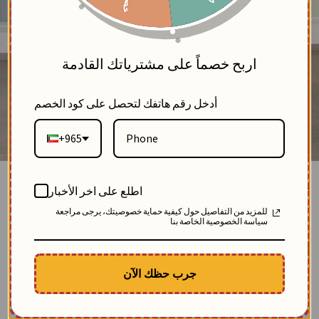
5
اربح خصماً على مشترياتك القادمة
أدخل رقم هاتفك لتحصل على كود الخصم
+965
جاكيت من خام الجيبير-كحلي-1
اطلع على اخر الأخبار
بلاك وايت
للمزيد من التفاصيل حول كيفية حماية خصوصيتك، يرجى مراجعة
2
سياسة الخصوصية الخاصة بنا
SKU: 12556-navy-1
مباع 5 مرة
الوصف
جرب حظك الآن
جاكيت نسائي صيفي أنيق:
♢ مصنوع من خام الجيبير المفرغ ومبطن من الداخل
♢ مزين بنقوش ورق الشجر على كامل الجاكيت
♢ تصميم مفتوح يمنحكِ إطلالة فاخرة للمناسبات والسهرات