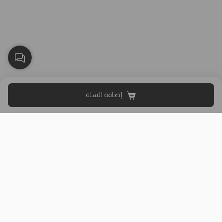
إضافة للسلة
بلاك وايت الذهبي متجر الملابس النسائية في الكويت تأسس عام 2015،
له 8 فروع (العاصمة، حولي، الفروانية، الأحمدي، الجهراء، مبارك الكبير)
وتوصيل لجميع المحافظات.
حمل تطبيقنا