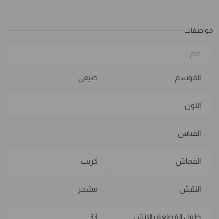
مواصفات
عام
الموسم
صيفي
اللون
القياس
القماش
كريب
النقش
مشجر
طول القطعة بالانش
33