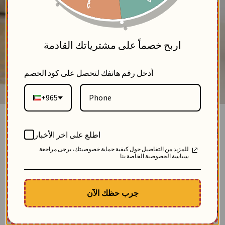
5
اربح خصماً على مشترياتك القادمة
أدخل رقم هاتفك لتحصل على كود الخصم
+965
جاكيت من الكريب الفاخر-اسود-4
اطلع على اخر الأخبار
بلاك وايت
للمزيد من التفاصيل حول كيفية حماية خصوصيتك، يرجى مراجعة
0
سياسة الخصوصية الخاصة بنا
SKU: 12606-black-4
مباع 11 مرة
الوصف
جرب حظك الآن
جاكيت نسائي عصري وأنيق من خام الكريب، يتميز بنقشة فنية فريدة تجمع بين اللونين،
ليمنحك إطلالة جريئة ومميزة
$
80.20