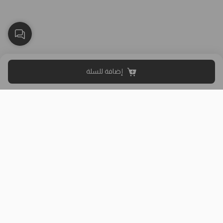
إضافة للسلة
بلاك وايت الذهبي متجر الملابس النسائية في الكويت تأسس عام 2015،
له 8 فروع (العاصمة، حولي، الفروانية، الأحمدي، الجهراء، مبارك الكبير)
وتوصيل لجميع المحافظات.
حمل تطبيقنا
روابط مفيدة
عن الشركة
سياسة الشحن والتوصيل
من نحن