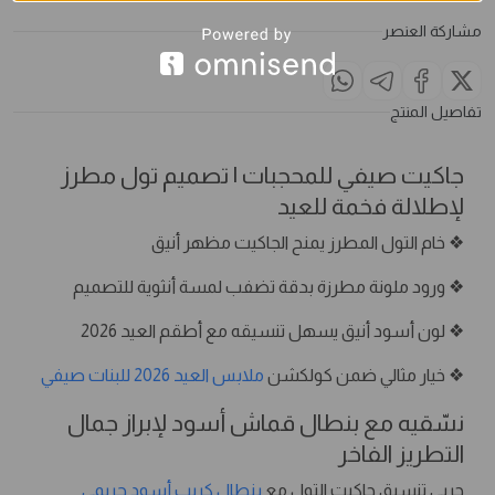
مشاركة العنصر
تفاصيل المنتج
جاكيت صيفي للمحجبات | تصميم تول مطرز
لإطلالة فخمة للعيد
❖ خام التول المطرز يمنح الجاكيت مظهر أنيق
❖ ورود ملونة مطرزة بدقة تضفب لمسة أنثوية للتصميم
❖ لون أسود أنيق يسهل تنسيقه مع أطقم العيد 2026
❖ خيار مثالي ضمن كولكشن
ملابس العيد 2026 للبنات صيفي
نسّقيه مع بنطال قماش أسود لإبراز جمال
التطريز الفاخر
جربي تنسيق جاكيت التول مع
بنطال كريب أسود حريمي