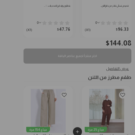
قميص نسائي فاخر من خام اللنن…
بنطلون وايد ليج للمحجبات: ♢…
0
0
47.76
96.33
$
$
(X1)
(X1)
$
144.08
اختر منتجاً لجميع عناصر الباقة
عرض التفاصيل
طقم مطرز من اللنن
مباع 25 مرة
مباع 154 مرة