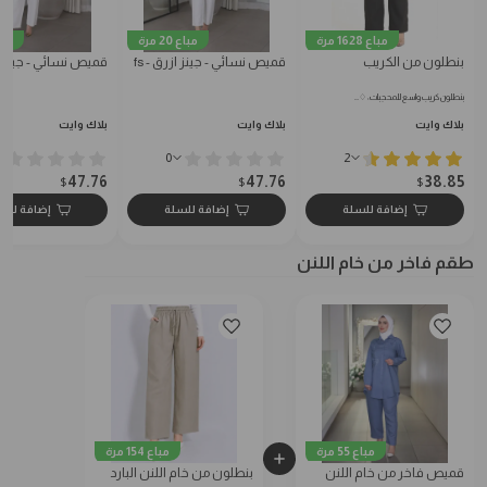
مباع 1628 مرة
مباع 20 مرة
مباع 7
بنطلون من الكريب
قميص نسائي - جينز ازرق - fs
قميص نسائي - جينز كح
بنطلون كريب واسع للمحجبات: ♢…
بلاك وايت
بلاك وايت
بلاك وايت
0
2
47.76
47.76
38.85
$
$
$
إضافة للسلة
إضافة للسلة
إضافة للس
طقم فاخر من خام اللنن
مباع 55 مرة
مباع 154 مرة
قميص فاخر من خام اللنن
بنطلون من خام اللنن البارد