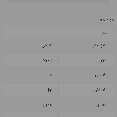
مواصفات
عام
الموسم
صيفي
اللون
اسود
القياس
4
القماش
تول
النقش
تطريز