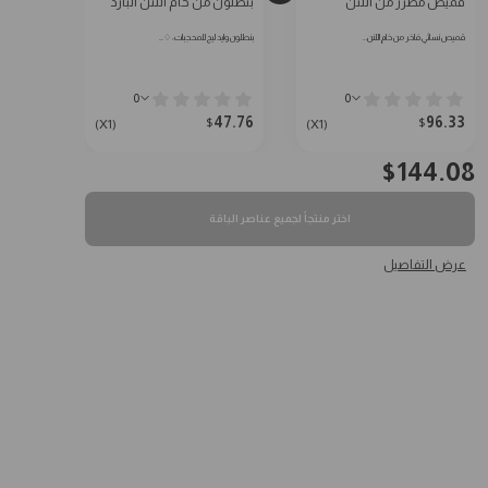
قميص مطرز من اللنن
بنطلون من خام اللنن البارد
قميص نسائي فاخر من خام اللنن…
بنطلون وايد ليج للمحجبات: ♢…
0
0
47.76
96.33
$
$
(X1)
(X1)
$
144.08
اختر منتجاً لجميع عناصر الباقة
عرض التفاصيل