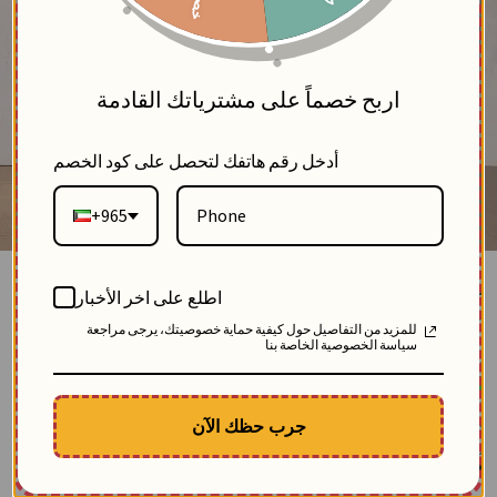
5
اربح خصماً على مشترياتك القادمة
أدخل رقم هاتفك لتحصل على كود الخصم
+965
جاكيت من خام التول-اسود-4
اطلع على اخر الأخبار
بلاك وايت
للمزيد من التفاصيل حول كيفية حماية خصوصيتك، يرجى مراجعة
4
سياسة الخصوصية الخاصة بنا
SKU: 12557-black-4
مباع 49 مرة
الوصف
جرب حظك الآن
جاكيت نسائي أنيق من خام التول المطرز بورود ملونة دقيقة، يمنحكِ إطلالة متفردة
وساحرة في مناسباتك وخروجات الصيف.
$
128.70