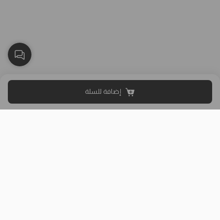
إضافة للسلة
بلاك وايت الذهبي متجر الملابس النسائية في الكويت تأسس عام 2015،
له 8 فروع (العاصمة، حولي، الفروانية، الأحمدي، الجهراء، مبارك الكبير)
وتوصيل لجميع المحافظات.
حمل تطبيقنا