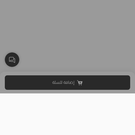
إضافة للسلة
بلاك وايت الذهبي متجر الملابس النسائية في الكويت تأسس عام 2015،
له 8 فروع (العاصمة، حولي، الفروانية، الأحمدي، الجهراء، مبارك الكبير)
وتوصيل لجميع المحافظات.
حمل تطبيقنا