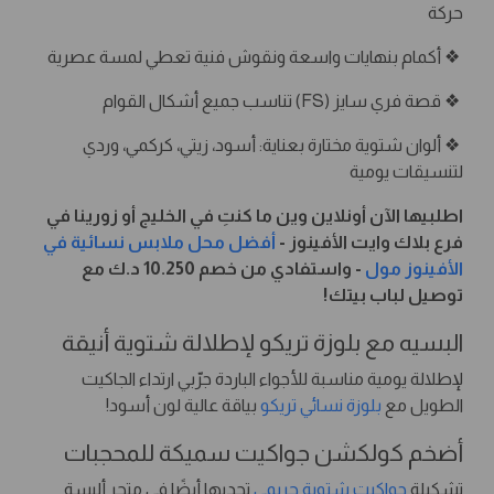
حركة
❖ أكمام بنهايات واسعة ونقوش فنية تعطي لمسة عصرية
❖ قصة فري سايز (FS) تناسب جميع أشكال القوام
❖ ألوان شتوية مختارة بعناية: أسود، زيتي، كركمي، وردي
لتنسيقات يومية
اطلبيها الآن أونلاين وين ما كنتِ في الخليج أو زورينا في
فرع بلاك وايت الأفينوز -
أفضل محل ملابس نسائية في
الأفينوز مول
- واستفادي من خصم 10.250 د.ك مع
توصيل لباب بيتك!
البسيه مع بلوزة تريكو لإطلالة شتوية أنيقة
لإطلالة يومية مناسبة للأجواء الباردة جرّبي ارتداء الجاكيت
الطويل مع
بلوزة نسائي تريكو
بياقة عالية لون أسود!
أضخم كولكشن جواكيت سميكة للمحجبات
تشكيلة
جواكيت شتوية حريمي
تجديها أيضًا في متجر ألبسة