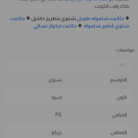
بلاك وايت الكويت:
❖
جاكيت شامواه طويل
شتوي بتطريز دانتيل ❖
جاكيت
شتوي قصير شامواه
❖
جاكيت تركواز نسائي
مواصفات
عام
الموسم
شتوي
اللون
اسود
القياس
FS
القماش
تريكو