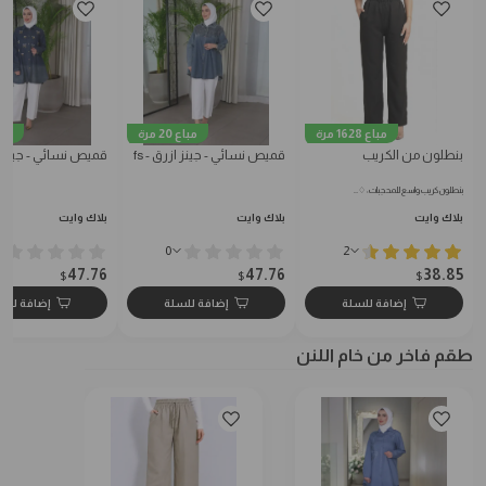
مباع 1628 مرة
مباع 20 مرة
مباع 7
بنطلون من الكريب
قميص نسائي - جينز ازرق - fs
قميص نسائي - جينز كح
بنطلون كريب واسع للمحجبات: ♢…
بلاك وايت
بلاك وايت
بلاك وايت
0
2
47.76
47.76
38.85
$
$
$
إضافة للسلة
إضافة للسلة
إضافة للس
طقم فاخر من خام اللنن