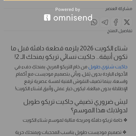
مشاركة العنصر
تفاصيل المنتج
شتاء الكويت 2026 يلزمه قطعة دافئة قبل ما
تكون أنيقة… جاكيت نسائي تريكو يمنحك الـ 2!
جاكيت شتوي طويل
من خام التريكو المريح، يمنحكِ دفء في
الأجواء الباردة بدون ثِقل، ويأتي بتصميم موديست مع أكمام
واسعة، بينما تضيف النقوش الفنية لمسة عصرية ترفع
الإطلالة بدون مبالغة، ليكون خيار عملي وأنيق لشتاء الكويت!
ليش ضروري تضيفي جاكيت تريكو طويل
لدولابك هذا الموسم؟
❖ خامة تريكو دافئة ومريحة مثالية لموسم شتاء الكويت
❖ تصميم موديست طويل يناسب المحجبات ويمنحك حرية