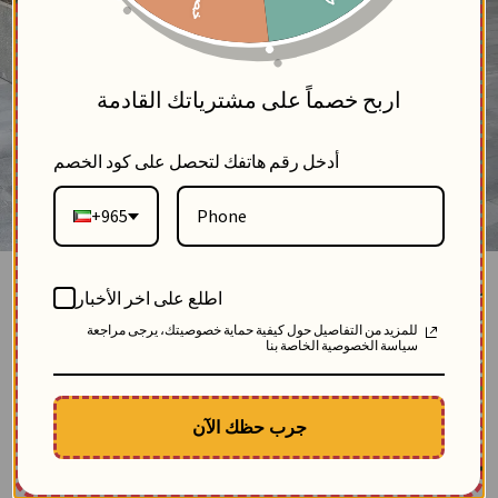
5
اربح خصماً على مشترياتك القادمة
أدخل رقم هاتفك لتحصل على كود الخصم
+965
جاكيت شتوي من خام التريكو - اسود - FS
اطلع على اخر الأخبار
بلاك وايت
للمزيد من التفاصيل حول كيفية حماية خصوصيتك، يرجى مراجعة
2
سياسة الخصوصية الخاصة بنا
SKU: 11181-اسود-FS
مباع 41 مرة
-48.57
$
الوصف
جرب حظك الآن
جاكيت شتوي نسائي مريح من خامة التريكو، يتميز بتصميم عصري بنقوش فنية جريئة،
ليمنحك إطلالة دافئة ومفعمة بالتميز
$
47.76
96.33
وفّر
48.57
$