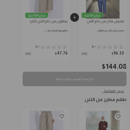
مباع 55 مرة
مباع 154 مرة
قميص فاخر من خام اللنن
بنطلون من خام اللنن البارد
قميص نسائي فاخر من خام اللنن…
بنطلون وايد ليج للمحجبات: ♢…
0
0
47.76
96.33
$
$
(X1)
(X1)
$
144.08
اختر منتجاً لجميع عناصر الباقة
عرض التفاصيل
طقم مطرز من اللنن