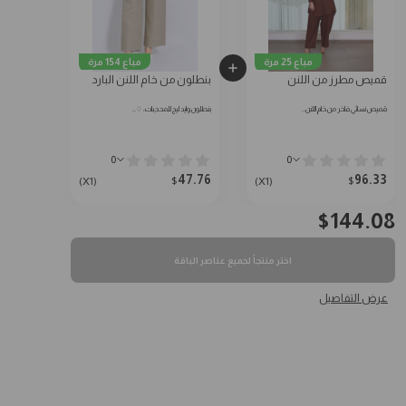
مباع 25 مرة
مباع 154 مرة
قميص مطرز من اللنن
بنطلون من خام اللنن البارد
قميص نسائي فاخر من خام اللنن…
بنطلون وايد ليج للمحجبات: ♢…
0
0
47.76
96.33
$
$
(X1)
(X1)
$
144.08
اختر منتجاً لجميع عناصر الباقة
عرض التفاصيل