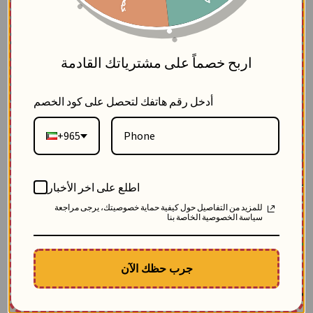
5
اربح خصماً على مشترياتك القادمة
أدخل رقم هاتفك لتحصل على كود الخصم
+965
ترينغ شتوي من التريكو المميز - اسود - 4
اطلع على اخر الأخبار
بلاك وايت
للمزيد من التفاصيل حول كيفية حماية خصوصيتك، يرجى مراجعة
4
سياسة الخصوصية الخاصة بنا
SKU: 11868-اسود-4
مباع 9 مرة
-16.20
$
الوصف
جرب حظك الآن
ترينغ شتوي نسائي أنيق من التريكو المريح، يتميز بتفاصيل من الكريب المقلم العصري
على الظهر تضفي عليه لمسة جمالية فريدة
$
80.20
96.40
وفّر
16.20
$