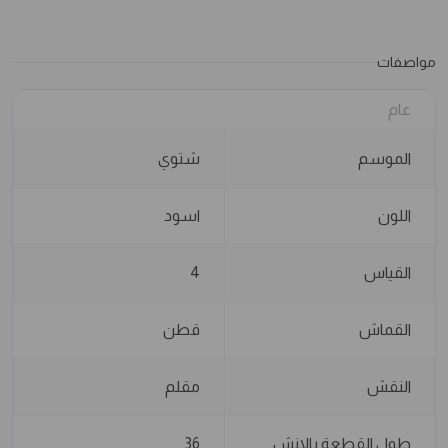
مواصفات
عام
الموسم
شتوي
اللون
اسود
القياس
4
القماش
قطن
النقش
مقلم
طول القطعة بالانش
36