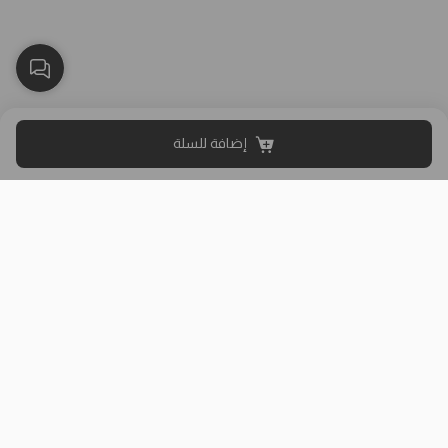
إضافة للسلة
بلاك وايت الذهبي متجر الملابس النسائية في الكويت تأسس عام 2015،
له 8 فروع (العاصمة، حولي، الفروانية، الأحمدي، الجهراء، مبارك الكبير)
وتوصيل لجميع المحافظات.
حمل تطبيقنا
روابط مفيدة
عن الشركة
سياسة الشحن والتوصيل
من نحن