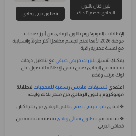
بليزر كتان باللون
الرمادي بخصم 11 د.ك
بنطلون باربي رمادي
الإطلالات المونوكروم باللون الرمادي من أبرز صيحات
موضة 2026، لأنها تمنح الجسم مظهرًا أكثر طولًا وانسيابية
مع لمسة عصرية راقية.
يمكنكِ تنسيق
بليزرات حريمي صيفي
مع بناطيل درجات
مختلفة من الرمادي ضمن نفس الإطلالة للحصول على
لوك مرتب وفخم.
اعتمدي
تنسيقات ملابس رسمية للمحجبات
لإطلالة
مونوكروم باللون الرمادي من متجر بلاك وايت:
❖ اختاري
بليزر حريمي صيفي
باللون الرمادي من خام الكتان
❖ نسقيه مع
بنطلون نسائي رمادي
بقصة مستقيمة من
قماش الباربي