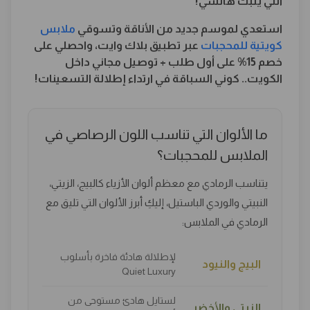
اللي يثبت هالشي!
استعدي لموسم جديد من الأناقة وتسوقي
ملابس
كويتية للمحجبات
عبر تطبيق بلاك وايت، واحصلي على
خصم 15% على أول طلب + توصيل مجاني داخل
الكويت.. كوني السباقة في ارتداء إطلالة التسعينات!
ما الألوان التي تناسب اللون الرصاصي في
الملابس للمحجبات؟
يتناسب الرمادي مع معظم ألوان الأزياء كالبيج، الزيتي،
النبيتي والوردي الباستيل، إليكِ أبرز الألوان التي تليق مع
الرمادي في الملابس:
لإطلالة هادئة فاخرة بأسلوب
البيج والنيود
Quiet Luxury
لستايل هادئ مستوحى من
الزيتي والأخضر