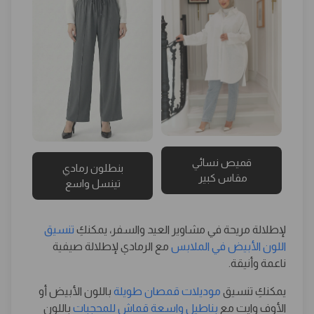
قميص نسائي
بنطلون رمادي
مقاس كبير
تينسل واسع
لإطلالة مريحة في مشاوير العيد والسفر، يمكنكِ
تنسيق
اللون الأبيض في الملابس
مع الرمادي لإطلالة صيفية
ناعمة وأنيقة.
يمكنكِ تنسيق
موديلات قمصان طويلة
باللون الأبيض أو
الأوف وايت مع
بناطيل واسعة قماش للمحجبات
باللون