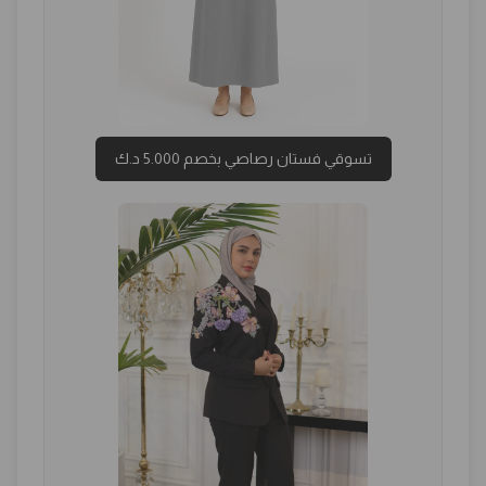
تسوقي فستان رصاصي بخصم 5.000 د.ك