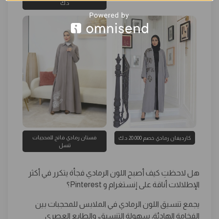
د.ك
فستان رمادي فاتح للمحجبات
كارديغان رمادي خصم 20.000 د.ك
تنسل
هل لاحظتِ كيف أصبح اللون الرمادي فجأة يتكرر في أكثر
الإطلالات أناقة على إنستغرام و Pinterest؟
يجمع تنسيق اللون الرمادي في الملابس للمحجبات بين
الفخامة الهادئة، سهولة التنسيق، والطابع العصري