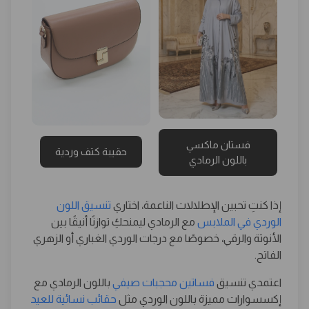
فستان ماكسي
حقيبة كتف وردية
باللون الرمادي
إذا كنتِ تحبين الإطلالات الناعمة، اختاري
تنسيق اللون
الوردي في الملابس
مع الرمادي ليمنحكِ توازنًا أنيقًا بين
الأنوثة والرقي، خصوصًا مع درجات الوردي الغباري أو الزهري
الفاتح.
اعتمدي تنسيق
فساتين محجبات صيفي
باللون الرمادي مع
إكسسوارات مميزة باللون الوردي مثل
حقائب نسائية للعيد