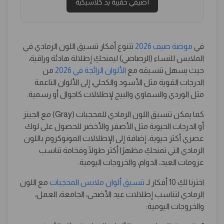
أضيفي حقيبة يد كلاسيكية
في
موضة صيف 2026
تتنوع أفكار تنسيق اللون الرمادي في
الملابس للنساء (الرصاصي) ليمنحكِ إطلالة هادئة وراقية،
حيث يسهل تنسيقه مع
الألوان الرائجة في 2026
من
الدرجات القوية مثل الأسود والكحلي، إلى الألوان الناعمة
مثل الوردي والسماوي والبيج لإطلالات كاجوال أو رسمية.
كما يمكن تنسيق اللون الرمادي للمحجبات (Gray) مع الجينز
أو الدرجات الحيوية مثل الأصفر والأخضر للحصول على لوك
عصري أكثر حيوية، إضافة إلى الإطلالات المونوكروم باللون
الرمادي التي تمنحكِ مظهرًا أكثر طولًا وفخامة تناسب
عزومات العيد، الدوام، والخروجات اليومية.
اخترنا لكِ 10 أفكار لـ
تنسيق ألوان ملابس المحجبات
مع اللون
الرمادي لتناسب إطلالات عيد الأضحى، الجامعة، العمل،
والخروجات اليومية: