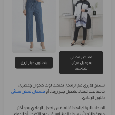
قميص قطني
بموديل مرتب
بنطلون جينز ازرق
للجامعة
تنسيق الأزرق مع الرمادي يمنحكِ لوك كاجوال وعصري،
خاصة عند اعتماد بناطيل جينز زرقاء أو
قمصان قطن نسائي
باللون الرمادي.
الدرجات الزرقاء الهادئة للملابس تجعل الرمادي يبدو أكثر
حيوية وانتعاشًا، سواء للمشاوير في عيد الأضحى أو للدوام