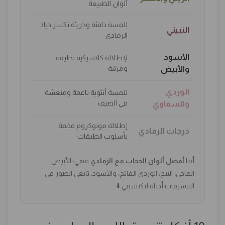
ألوان الطبيعة
لِلمسة دافئة وجريئة تكسر حياد
النبيتي
الرمادي
الأسود
لإطلالة كلاسيكية نظيفة
ومرتبة
والأبيض
الوردي
للمسة أنثوية ناعمة ومنعشة
في الصيف
والسماوي
إطلالة مونوكروم فخمة
درجات الرمادي
بأسلوب الطبقات
أما
أفضل ألوان الحجاب مع الرمادي
فهي: الأبيض
العاجي، البيج، الوردي الفاتح، والأسود. تابعي الصور في
التنسيقات أدناه لتكتشفي ⬇️