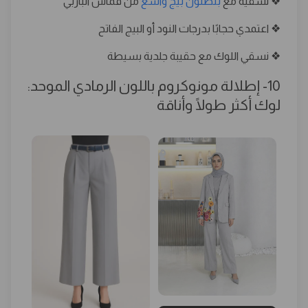
❖ نسقيه مع
بنطلون بيج واسع
من قماش الباربي
❖ اعتمدي حجابًا بدرجات النود أو البيج الفاتح
❖ نسقي اللوك مع حقيبة جلدية بسيطة
10- إطلالة مونوكروم باللون الرمادي الموحد:
لوك أكثر طولًا وأناقة