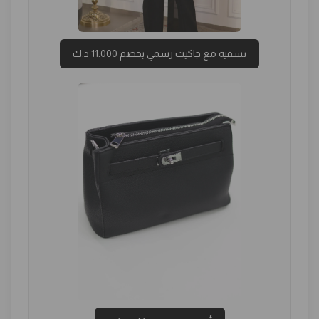
نسقيه مع جاكيت رسمي بخصم 11.000 د.ك