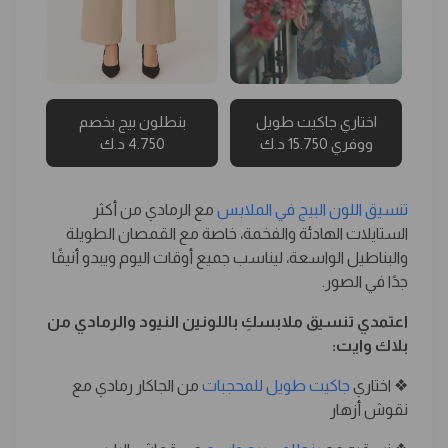
اختاري جاكيت طويل
بنطلون بيج بخصم
ووفري 15.750 د.ك
4.750 د.ك
تنسيق اللون البيج في الملابس
مع الرمادي من أكثر
الستايلات الهادئة والفخمة، خاصة مع القمصان الطويلة
والبناطيل الواسعة، ليناسب جميع أوقات اليوم ويبدو أنيقًا
جدًا في الصور.
اعتمدي تنسيق ملابسكِ باللونين النيود والرمادي من
بلاك وايت:
❖ اختاري
جاكيت طويل للمحجبات
من الجاكار رمادي مع
نقوش أزهار