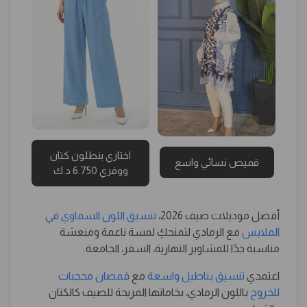
اختاري بنطلون كتان
قميص نسائي واسع
ووفري 6.750 د.ك
أفضل موديلات صيف 2026،
تنسيق اللون السماوي في
الملابس
مع الرمادي لتمنحكِ لمسة ناعمة ومنعشة
مناسبة جدًا للمشاوير النهارية، السفر، الجامعة.
اعتمدي
تنسيق بناطيل واسعة
مع
قمصان محجبات
للخروج
باللون الرمادي، بخاماتها المريحة للصيف كالكتان