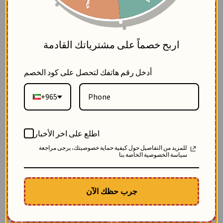
5
لأن الرمادي أكثر لون محايد يمشي مع كل الألوان
اربح خصماً على مشترياتك القادمة
ابدأي به كـ لون أساسي في إطلالتك ونسّقيه مع
باقي ملابسك بسهولة
أدخل رقم هاتفك لتحصل على كود الخصم
+965
اطلع على اخر الأخبار
للمزيد من التفاصيل حول كيفية حماية خصوصيتك، يرجى مراجعة
سياسة الخصوصية الخاصة بنا
جرب حظك الآن
قميص رمادي طويل فري سايز
قميص رمادي غامق خصم 10.750