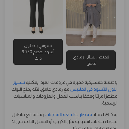
تسوقي بنطلون
أسود بخصم 9.750
قميص نسائي رمادي
د.ك
غامق
لإطلالة كلاسيكية مميزة في عزومات العيد، يمكنكِ
تنسيق
اللون الأسود في الملابس
مع رمادي غامق، لأنه يمنح اللوك
مظهرًا مرتبًا وفخمًا يناسب العمل والعزومات والمناسبات
الرسمية.
يمكنكِ اعتماد
قمصان واسعة للمحجبات
رمادية مع بناطيل
سوداء بخامات انسيابية مثل الكريب أو التنسل الناعم حتى لا
تبدو الإطلالة ثقيلة بصريًا.