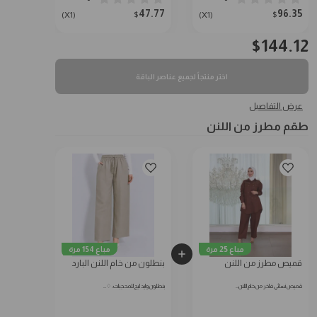
47.77
96.35
$
$
(X1)
(X1)
$
144.12
اختر منتجاً لجميع عناصر الباقة
عرض التفاصيل
طقم مطرز من اللنن
مباع 25 مرة
مباع 154 مرة
قميص مطرز من اللنن
بنطلون من خام اللنن البارد
قميص نسائي فاخر من خام اللنن…
بنطلون وايد ليج للمحجبات: ♢…