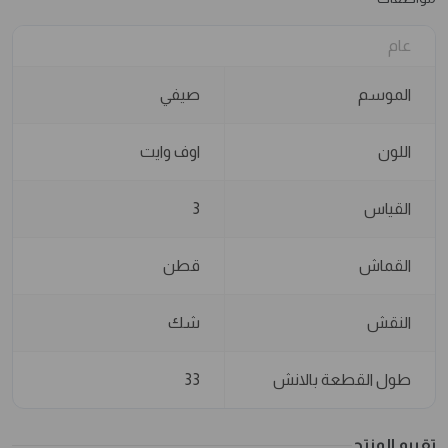
عام
الموسم
صيفي
اللون
اوف وايت
القياس
3
القماش
قطن
النقش
شك
طول القطعة بالانش
33
تقييم المنتج