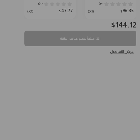
0
0
47.77
96.35
$
$
(X1)
(X1)
$
144.12
اختر منتجاً لجميع عناصر الباقة
عرض التفاصيل