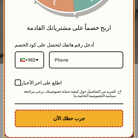
5
اربح خصماً على مشترياتك القادمة
أدخل رقم هاتفك لتحصل على كود الخصم
+965
قميص مشكوك بترتر فاخر-اوف وايت-3
اطلع على اخر الأخبار
بلاك وايت
للمزيد من التفاصيل حول كيفية حماية خصوصيتك، يرجى مراجعة
0
سياسة الخصوصية الخاصة بنا
SKU: 12592-off-white-3
مباع 9 مرة
الوصف
جرب حظك الآن
قميص نسائي بقصة "سليم" (Slim-fit) من قطن البوبلين الناعم مزود بجيب أمامي، يتألق
بلمسات شك ترتر مرصعة بالكريستال بدقة تمتد من الياقة إلى الأسفل وعلى الأكمام
لتمنحكِ إطلالة راقية ومثالية
$
73.68