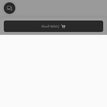
إضافة للسلة
بلاك وايت الذهبي متجر الملابس النسائية في الكويت تأسس عام 2015،
له 8 فروع (العاصمة، حولي، الفروانية، الأحمدي، الجهراء، مبارك الكبير)
وتوصيل لجميع المحافظات.
حمل تطبيقنا
روابط مفيدة
عن الشركة
سياسة الشحن والتوصيل
من نحن
دليل المقاسات
الفروع