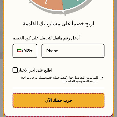
5
اربح خصماً على مشترياتك القادمة
أدخل رقم هاتفك لتحصل على كود الخصم
+965
قميص من خام الأفوال - اخضر - 1
اطلع على اخر الأخبار
بلاك وايت
للمزيد من التفاصيل حول كيفية حماية خصوصيتك، يرجى مراجعة
3
سياسة الخصوصية الخاصة بنا
SKU: 12001-اخضر-1
مباع 9 مرة
-25.10
$
الوصف
جرب حظك الآن
قميص نسائي أخضر من خام الأفوال، يتميز بطباعة فنية مشجرة تزين الكتفين والأكمام
مع خامة صيفية تناسب حرّ صيف الخليج وقَصة طويلة محتشمة، ليكون من أجمل قمصان
الطلعة للمحجبات.
$
38.86
63.96
وفّر
25.10
$