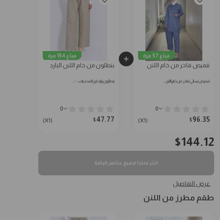
مباع 57 مرة
مباع 154 مرة
قميص فاخر من خام اللنن
بنطلون من خام اللنن البارد
قميص نسائي فاخر من خام اللنن…
بنطلون وايد ليج للمحجبات: ♢…
0
0
47.77
96.35
$
$
(X1)
(X1)
$
144.12
اختر منتجاً لجميع عناصر الباقة
عرض التفاصيل
طقم مطرز من اللنن