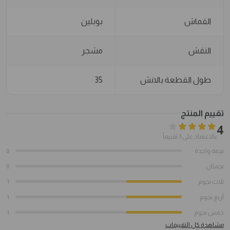
القماش
بوبلين
النقش
مشجر
طول القطعة بالانش
35
تقييم المنتج
4
بالاعتماد على 3 تقييماً
نجمة واحدة
0
نجمتان
0
ثلاث نجوم
1
أربع نجوم
1
خمس نجوم
1
مشاهدة كل التقييمات