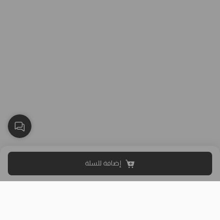
إضافة للسلة
بلاك وايت الذهبي متجر الملابس النسائية في الكويت تأسس عام 2015،
له 8 فروع (العاصمة، حولي، الفروانية، الأحمدي، الجهراء، مبارك الكبير)