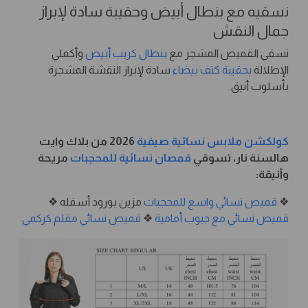
نسقيه مع بنطال أبيض وحقيبة سادة لإبراز
جمال النقش
نسقي القميص المشجر مع
بنطال كريب أبيض
وأكملي
الإطلالة
بحقيبة كتف بيضاء
سادة لإبراز النقشة المشجرة
بأسلوب أنيق.
كولكشن ملابس نسائية صيفية
2026 من بلاك وايت
هالسنة نار، تسوقي
قمصان نسائية للمحجبات
مريحة
وأنيقة:
❖
قميص نسائي واسع للمحجبات
مزين بورود أسفله ❖
قميص نسائي مع جيوب أمامية
❖
قميص نسائي مقلم كركمي