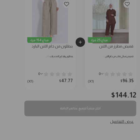
مباع 25 مرة
مباع 154 مرة
قميص مطرز من اللنن
بنطلون من خام اللنن البارد
قميص نسائي فاخر من خام اللنن…
بنطلون وايد ليج للمحجبات: ♢…
0
0
47.77
96.35
$
$
(X1)
(X1)
$
144.12
اختر منتجاً لجميع عناصر الباقة
عرض التفاصيل