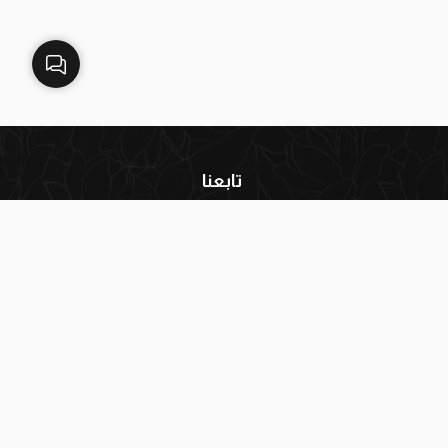
تابعنا
إنستغرام
فيسبوك
يوتيوب
واتساب
تيك توك
سناب شات
البريد الإلكتروني:
info@blackwhitekw.com