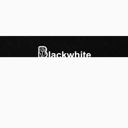
س
بلاك وايت الذهبي متجر الملابس النسائية في الكويت
تأسس عام 2015، له 8 فروع (العاصمة، حولي،
سي
الفروانية، الأحمدي، الجهراء، مبارك الكبير) وتوصيل
لجميع المحافظات.
حمل تطبيقنا
© 2025 blackwhitekw. جميع الحقوق محفوظة.