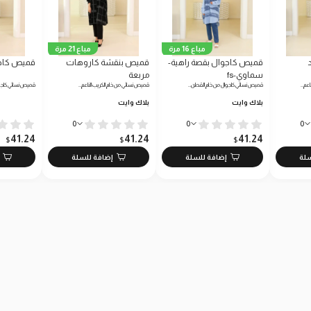
مباع 16 مرة
مباع 21 مرة
قميص كاجوال بقصة راهية-
قميص بنقشة كاروهات
قميص كاج
سماوي-fs
مربعة
اعم…
قميص نسائي كاجوال من خام القطن…
قميص نسائي من خام الكريب الناعم…
قميص نسائي كاجو
بلاك وايت
بلاك وايت
0
0
0
41.24
41.24
41.24
$
$
$
سلة
إضافة للسلة
إضافة للسلة