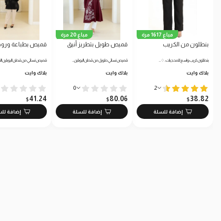
مباع 1617 مرة
مباع 20 مرة
بنطلون من الكريب
قميص طويل بتطريز أنيق
قميص بطباعة ورود
بنطلون كريب واسع للمحجبات: ♢…
قميص نسائي طويل من قطن البوبلين…
قميص نسائي من قطن البوبلين الن
بلاك وايت
بلاك وايت
بلاك وايت
0
2
41.24
80.06
38.82
$
$
$
إضافة للسلة
إضافة للسلة
إضافة لل