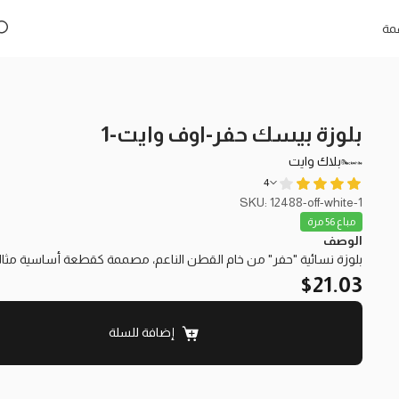
مة
بلوزة بيسك حفر-اوف وايت-1
بلاك وايت
4
SKU: 12488-off-white-1
مباع 56 مرة
الوصف
بلوزة نسائية "حفر" من خام القطن الناعم، مصممة كقطعة أساسية مثالية 
$
21.03
إضافة للسلة