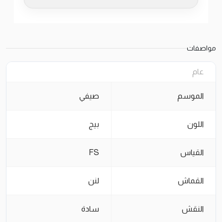
مواصفات
عام
الموسم
صيفي
اللون
بيج
القياس
FS
القماش
لنن
النقش
سادة