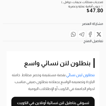
(محجبات ممتلئات، نحيفات، حوامل...)
♢ جيوب أمامية عملية وعصرية
$
47.80
مشاركة العنصر
تفاصيل المنتج
بنطلون لنن نسائي واسع
بنطلون لينن نسائي
بقصة مستقيمة وخصر مطاط. خامته
الباردة وتصميمه الواسع يجعلانه بنطلون صيفي مناسب
لدوام الجامعة في الكويت أو الإطلالات اليومية
تسوقي بناطيل لنن نسائية أونلاين في الكويت