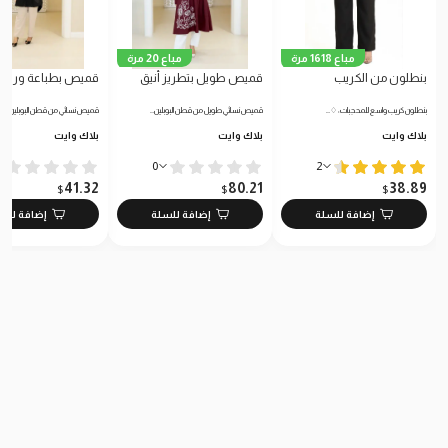
مباع 1618 مرة
مباع 20 مرة
بنطلون من الكريب
قميص طويل بتطريز أنيق
قميص بطباعة ورود
بنطلون كريب واسع للمحجبات: ♢…
قميص نسائي طويل من قطن البوبلين…
قميص نسائي من قطن البوبلين النا
بلاك وايت
بلاك وايت
بلاك وايت
0
2
41.32
80.21
38.89
$
$
$
إضافة للسلة
إضافة للسلة
إضافة للس