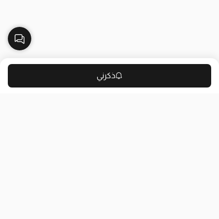
ذكرني
بلاك وايت الذهبي متجر الملابس النسائية في الكويت تأسس عام 2015،
له 8 فروع (العاصمة، حولي، الفروانية، الأحمدي، الجهراء، مبارك الكبير)
وتوصيل لجميع المحافظات.
حمل تطبيقنا
روابط مفيدة
عن الشركة