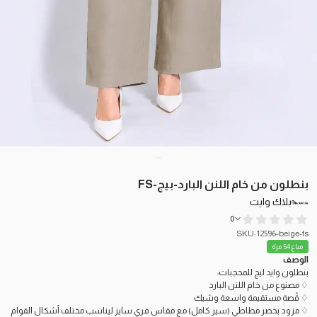
بنطلون من خام اللنن البارد-بيج-FS
بلاك وايت
0
SKU: 12596-beige-fs
مباع 54 مرة
الوصف
بنطلون وايد ليج للمحجبات:
♢ مصنوع من خام اللنن البارد
♢ قًصة مستقيمة واسعة وشيك
♢ مزود بخصر مطاطي (سير كامل) مع مقاس فري سايز ليناسب مختلف أشكال القوام