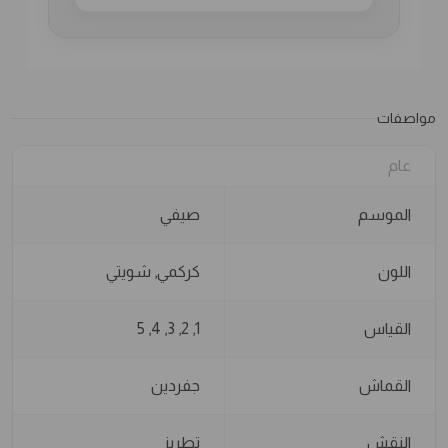
مواصفات
عام
الموسم
صيفي
اللون
كركمي, شويتي
القياس
1, 2, 3, 4, 5
القماش
جفردين
النقش
تطريز