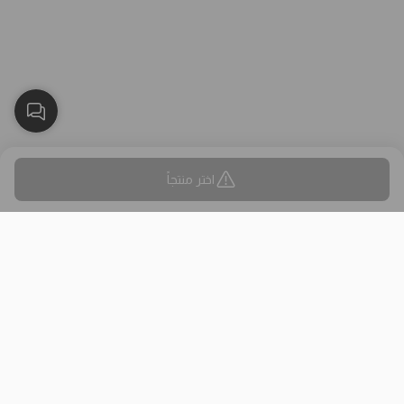
اختر منتجاً
بلاك وايت الذهبي متجر الملابس النسائية في الكويت تأسس عام 2015،
له 8 فروع (العاصمة، حولي، الفروانية، الأحمدي، الجهراء، مبارك الكبير)
وتوصيل لجميع المحافظات.
حمل تطبيقنا