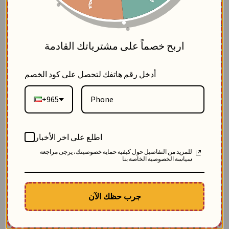
5
مشاركة العنصر
اربح خصماً على مشترياتك القادمة
تفاصيل المنتج
أدخل رقم هاتفك لتحصل على كود الخصم
+965
قميص قطن مطرز بأغصان
الورد
اطلع على اخر الأخبار
للمزيد من التفاصيل حول كيفية حماية خصوصيتك، يرجى مراجعة
قميص قطني للمحجبات
من خام الجفردين الناعم، يتميز
سياسة الخصوصية الخاصة بنا
بتطريز يدوي لأغصان الورد لإطلالة تناسب الدوام
ومشاوير الكويت اليومية، مع ألوان صيفية مثل الكركمي
جرب حظك الآن
والشويتي.