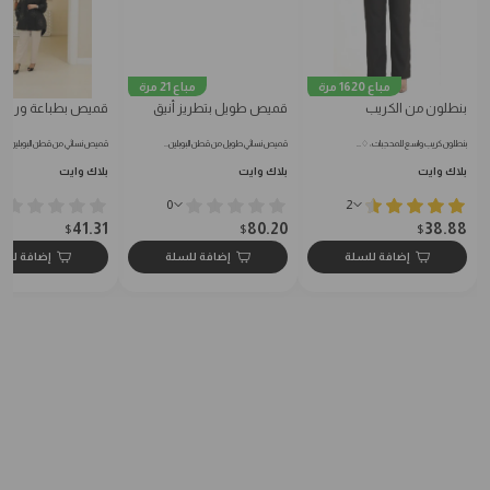
مباع 1620 مرة
مباع 21 مرة
بنطلون من الكريب
قميص طويل بتطريز أنيق
قميص بطباعة ورود
بنطلون كريب واسع للمحجبات: ♢…
قميص نسائي طويل من قطن البوبلين…
قميص نسائي من قطن البوبلين النا
بلاك وايت
بلاك وايت
بلاك وايت
0
2
41.31
80.20
38.88
$
$
$
إضافة للسلة
إضافة للسلة
إضافة للس