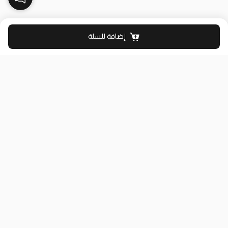
إضافة للسلة
بلاك وايت الذهبي متجر الملابس النسائية في الكويت تأسس عام 2015،
له 8 فروع (العاصمة، حولي، الفروانية، الأحمدي، الجهراء، مبارك الكبير)
وتوصيل لجميع المحافظات.
حمل تطبيقنا
روابط مفيدة
عن الشركة
سياسة الشحن والتوصيل
من نحن
دليل المقاسات
الفروع
سياسة الاسترجاع والتبديل
اتصل بنا
سياسة إرجاع الطلبات