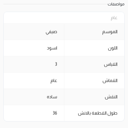
مواصفات
عام
الموسم
صيفي
اللون
اسود
القياس
3
القماش
عام
النقش
ساده
طول القطعة بالانش
36