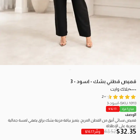
قميص قطني بشك - اسود - 3
بلاك وايت
2
SKU: 10113-اسود-3
مباع 1 مرة
-16.17
$
الوصف
قميص نسائي أنيق من القطن المريح، يتميز بياقة مزينة بشك براق يضفي لمسة جمالية
عصرية على الإطلالة
$
32.35
48.52
وفّر
16.17
$