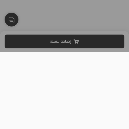
إضافة للسلة
بلاك وايت الذهبي متجر الملابس النسائية في الكويت تأسس عام 2015،
له 8 فروع (العاصمة، حولي، الفروانية، الأحمدي، الجهراء، مبارك الكبير)
وتوصيل لجميع المحافظات.
حمل تطبيقنا
روابط مفيدة
عن الشركة
سياسة الشحن والتوصيل
من نحن