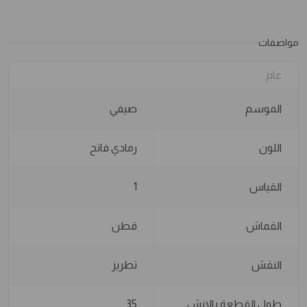
مواصفات
عام
الموسم
صيفي
اللون
رمادي فاتح
القياس
1
القماش
قطن
النقش
تطريز
طول القطعة بالانش
35