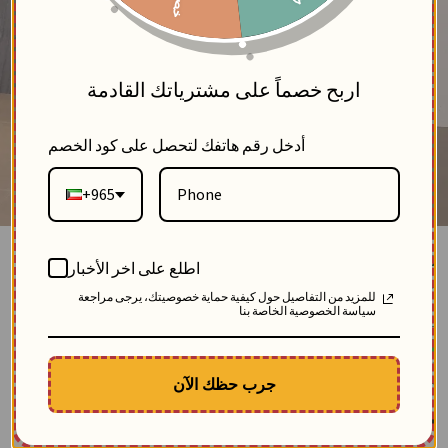
5
اربح خصماً على مشترياتك القادمة
أدخل رقم هاتفك لتحصل على كود الخصم
+965
قميص قطني مطرز بالزهور - رمادي فاتح - 1
اطلع على اخر الأخبار
بلاك وايت
للمزيد من التفاصيل حول كيفية حماية خصوصيتك، يرجى مراجعة
3
سياسة الخصوصية الخاصة بنا
SKU: 12258-رمادي فاتح-1
مباع 4 مرة
-32.40
$
الوصف
جرب حظك الآن
قميص نسائي أنيق من القطن الناعم بتصميم مريح، مزين بتطريز زهور راقي يضفي لمسة
عصرية وأنثوية. مثالي للإطلالات اليومية أو المناسبات الكاجوال
$
64.00
96.40
وفّر
32.40
$