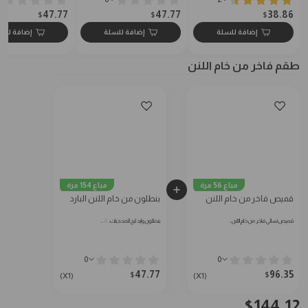
47.77
47.77
38.86
$
$
$
إضافة للسلة
إضافة للسلة
إضافة للس
طقم فاخر من خام اللنن
مباع 56 مرة
مباع 154 مرة
قميص فاخر من خام اللنن
بنطلون من خام اللنن البارد
قميص نسائي فاخر من خام اللنن…
بنطلون وايد ليج للمحجبات: ♢…
0
0
47.77
96.35
$
$
(X1)
(X1)
$
144.12