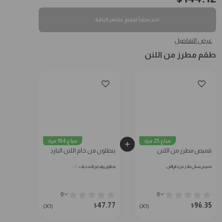
اختر منتجاً لجميع عناصر الباقة
عرض التفاصيل
طقم مطرز من اللنن
مباع 25 مرة
مباع 154 مرة
قميص مطرز من اللنن
بنطلون من خام اللنن البارد
قميص نسائي فاخر من خام اللنن…
بنطلون وايد ليج للمحجبات: ♢…
0
0
47.77
96.35
$
$
(X1)
(X1)