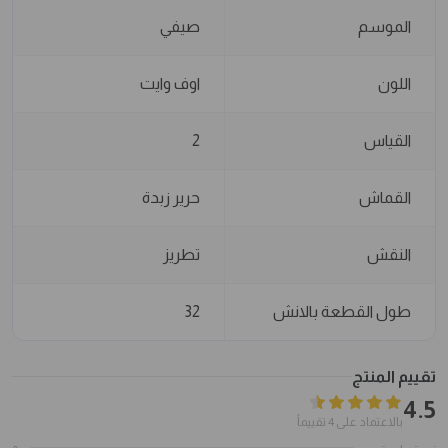
الموسم
صيفي
اللون
اوف وايت
القياس
2
القماش
حرير زبدة
النقش
تطريز
طول القطعة بالانش
32
تقييم المنتج
4.5
بالاعتماد على 4 تقييماً