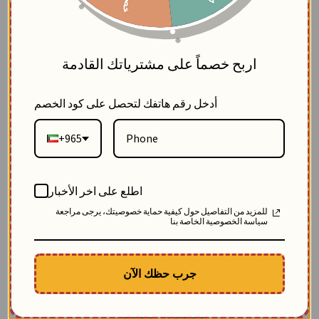
5
تفاصيل المنتج
اربح خصماً على مشترياتك القادمة
قميص نسائي كريب شيفون
أدخل رقم هاتفك لتحصل على كود الخصم
قميص شيفون نسائي
يجمع بين نعومة الكريب وتطريزات
+965
راقية مع طبقات بليسيه تمنحكِ إطلالة أنيقة تناسب
مختلف المناسبات.
اطلع على اخر الأخبار
للمزيد من التفاصيل حول كيفية حماية خصوصيتك، يرجى مراجعة
تسوقي قمصان شيفون نسائية موضة 2026
سياسة الخصوصية الخاصة بنا
جرب حظك الآن
✓
اختاري
قميص شيفون أبيض للمحجبات
بتصميم أنيق ومحتشم ملائم للمناسبات
والمشاوير الرسمية.