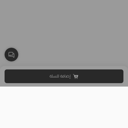
إضافة للسلة
بلاك وايت الذهبي متجر الملابس النسائية في الكويت تأسس عام 2015،
له 8 فروع (العاصمة، حولي، الفروانية، الأحمدي، الجهراء، مبارك الكبير)
وتوصيل لجميع المحافظات.
حمل تطبيقنا