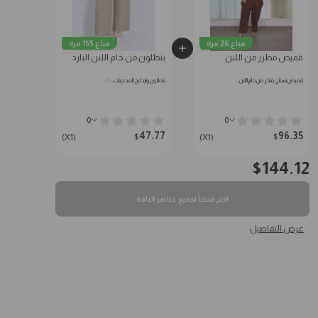
مباع 26 مرة
مباع 155 مرة
قميص مطرز من اللنن
بنطلون من خام اللنن البارد
قميص نسائي فاخر من خام اللنن…
بنطلون وايد ليج للمحجبات: ♢…
0
0
47.77
96.35
$
$
(X1)
(X1)
$
144.12
اختر منتجاً لجميع عناصر الباقة
عرض التفاصيل