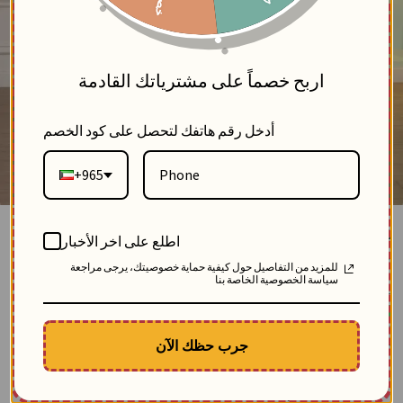
5
اربح خصماً على مشترياتك القادمة
أدخل رقم هاتفك لتحصل على كود الخصم
+965
فستان طويل مع طباعة على الصدر-بيج-fs
اطلع على اخر الأخبار
بلاك وايت
للمزيد من التفاصيل حول كيفية حماية خصوصيتك، يرجى مراجعة
2
سياسة الخصوصية الخاصة بنا
SKU: 11308-بيج-FS
مباع 22 مرة
-29.15
$
الوصف
جرب حظك الآن
فستان نسائي واسع:
♢ مصنوع من خام القطن المريح
♢ يتميز بطباعة فنية على الصدر
♢ قَصة طويلة واسعة ومحتشمة تناسب الجامعة والدوام.