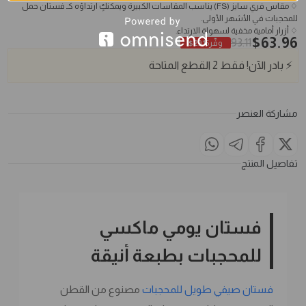
♢ مقاس فري سايز (FS) يناسب المقاسات الكبيرة ويمكنكٍ ارتداؤه كـ فستان حمل
للمحجبات في الأشهر الأولى.
♢ أزرار أمامية مخفية لسهولة الارتداء.
$
63.96
93.11
وفّر
29.15
$
⚡
بادر الآن!
فقط
2
القطع المتاحة
مشاركة العنصر
تفاصيل المنتج
فستان يومي ماكسي
للمحجبات بطبعة أنيقة
فستان صيفي طويل للمحجبات
مصنوع من القطن