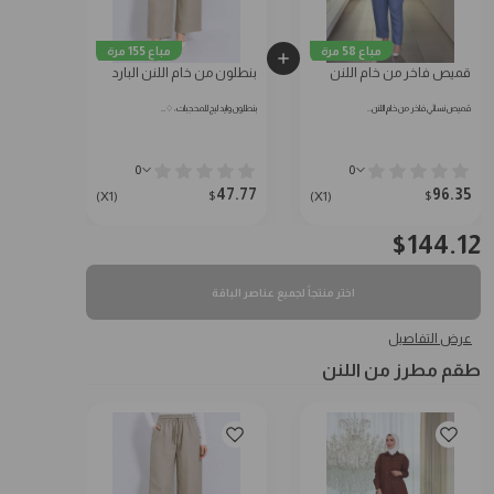
مباع 58 مرة
مباع 155 مرة
قميص فاخر من خام اللنن
بنطلون من خام اللنن البارد
قميص نسائي فاخر من خام اللنن…
بنطلون وايد ليج للمحجبات: ♢…
0
0
47.77
96.35
$
$
(X1)
(X1)
$
144.12
اختر منتجاً لجميع عناصر الباقة
عرض التفاصيل
طقم مطرز من اللنن