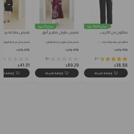
مباع 1620 مرة
مباع 21 مرة
بنطلون من الكريب
قميص طويل بتطريز أنيق
قميص بطباعة ورود
بنطلون كريب واسع للمحجبات: ♢…
قميص نسائي طويل من قطن البوبلين…
قميص نسائي من قطن البوبلين النا
بلاك وايت
بلاك وايت
بلاك وايت
0
2
41.31
80.20
38.88
$
$
$
إضافة للسلة
إضافة للسلة
إضافة للس