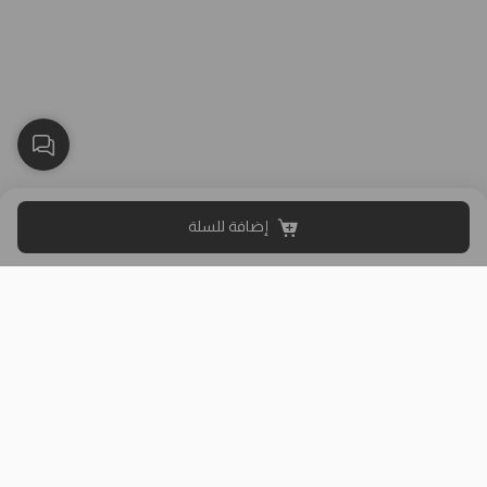
إضافة للسلة
بلاك وايت الذهبي متجر الملابس النسائية في الكويت تأسس عام 2015،
له 8 فروع (العاصمة، حولي، الفروانية، الأحمدي، الجهراء، مبارك الكبير)
وتوصيل لجميع المحافظات.
حمل تطبيقنا