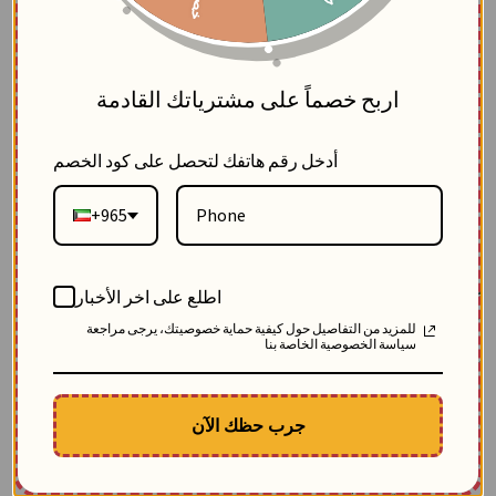
5
اربح خصماً على مشترياتك القادمة
أدخل رقم هاتفك لتحصل على كود الخصم
+965
بنطلون كمر خلف سير - اصفر - 6
اطلع على اخر الأخبار
بلاك وايت
للمزيد من التفاصيل حول كيفية حماية خصوصيتك، يرجى مراجعة
4
سياسة الخصوصية الخاصة بنا
SKU: 10001-اصفر-6
الوصف
بنطلون نسائي واسع للمحجبات:
جرب حظك الآن
♢ مصنوع من خام الكريب المريح
♢ يتميز بسير خلفي مدمج يمنحكِ راحة أثناء الارتداء
♢ جيوب أمامية عملية وعصرية
♢ بنطلون نسائي للدوام والإطلالات اليومية متوفر بـ 27 لون مختلف