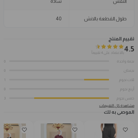
النقش
ساده
طول القطعة بالانش
40
تقييم المنتج
4.5
بالاعتماد على 4 تقييماً
نجمة واحدة
0
نجمتان
0
ثلاث نجوم
1
أربع نجوم
0
خمس نجوم
3
مشاهدة كل التقييمات
الموصى به لك