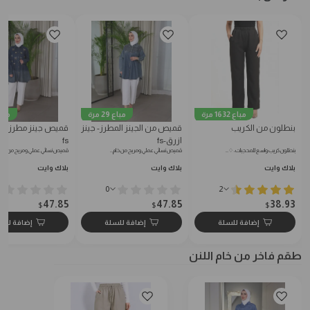
مباع 1632 مرة
مباع 29 مرة
مباع 15 
بنطلون من الكريب
قميص من الجينز المطرز- جينز
قميص جينز مطرز-جي
ازرق-fs
fs
بنطلون كريب واسع للمحجبات: ♢…
قميص نسائي عملي ومريح من خام…
قميص نسائي عملي ومريح من خام
بلاك وايت
بلاك وايت
بلاك وايت
0
2
47.85
47.85
38.93
$
$
$
إضافة للسلة
إضافة للسلة
إضافة للس
طقم فاخر من خام اللنن