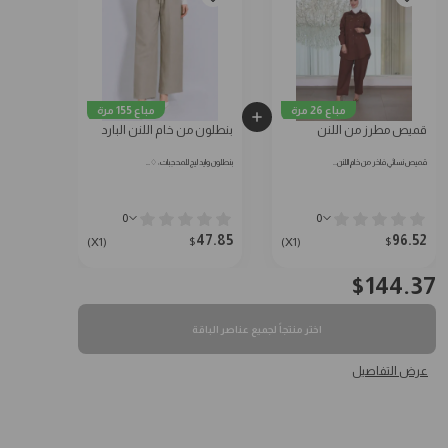
مباع 26 مرة
مباع 155 مرة
قميص مطرز من اللنن
بنطلون من خام اللنن البارد
قميص نسائي فاخر من خام اللنن…
بنطلون وايد ليج للمحجبات: ♢…
0
0
47.85
96.52
$
$
(X1)
(X1)
$
144.37
اختر منتجاً لجميع عناصر الباقة
عرض التفاصيل