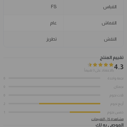
القياس
FS
القماش
عام
النقش
تطريز
تقييم المنتج
4.3
بالاعتماد على 3 تقييماً
نجمة واحدة
0
نجمتان
0
ثلاث نجوم
0
أربع نجوم
2
خمس نجوم
1
مشاهدة كل التقييمات
الموصى به لك