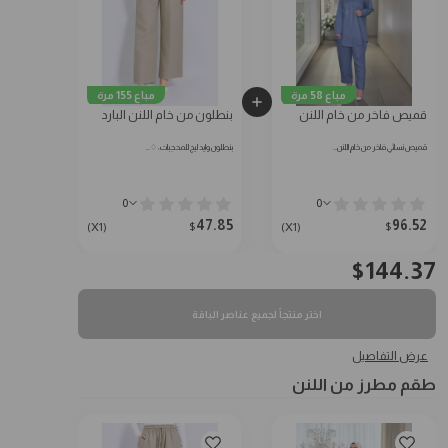
مباع 58 مرة
مباع 155 مرة
قميص فاخر من خام اللنن
بنطلون من خام اللنن البارد
قميص نسائي فاخر من خام اللنن…
بنطلون وايد ليج للمحجبات: ♢…
0
0
47.85
96.52
$
$
(X1)
(X1)
$
144.37
اختر منتجاً لجميع عناصر الباقة
عرض التفاصيل
طقم مطرز من اللنن