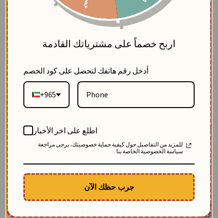
5
اربح خصماً على مشترياتك القادمة
أدخل رقم هاتفك لتحصل على كود الخصم
+965
حزام من الجلد
اطلع على اخر الأخبار
بلاك وايت
للمزيد من التفاصيل حول كيفية حماية خصوصيتك، يرجى مراجعة
3
سياسة الخصوصية الخاصة بنا
SKU: 10804
مباع 9 مرة
الوصف
جرب حظك الآن
حزام نسائي أنيق مصنوع من الجلد الفاخر، يتميز بتصميم فريد مع كرستالة لامعة تزين
منتصف الحزام، ليمنحك إطلالة راقية ومميزة
$
21.09
اللون