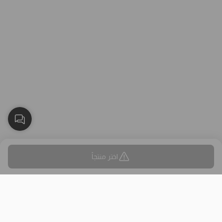
اختر منتجاً
بلاك وايت الذهبي متجر الملابس النسائية في الكويت تأسس عام 2015،
له 8 فروع (العاصمة، حولي، الفروانية، الأحمدي، الجهراء، مبارك الكبير)