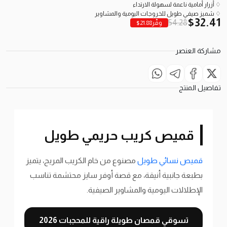
♢ أزرار أمامية ناعمة لسهولة الارتداء
♢ شميز صيفي طويل للخروجات اليومية والمشاوير
$
32.41
54.28
وفّر
21.88
$
مشاركة العنصر
تفاصيل المنتج
قميص كريب حريمي طويل
قميص نسائي طويل
مصنوع من خام الكريب المريح، يتميز
بطبعة جانبية أنيقة، مع قصة أوفر سايز محتشمة تناسب
الإطلالات اليومية والمشاوير الصيفية.
تسوقي قمصان طويلة راقية للمحجبات 2026