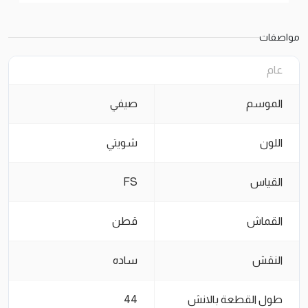
مواصفات
عام
الموسم
صيفي
اللون
شويتي
القياس
FS
القماش
قطن
النقش
ساده
طول القطعة بالانش
44