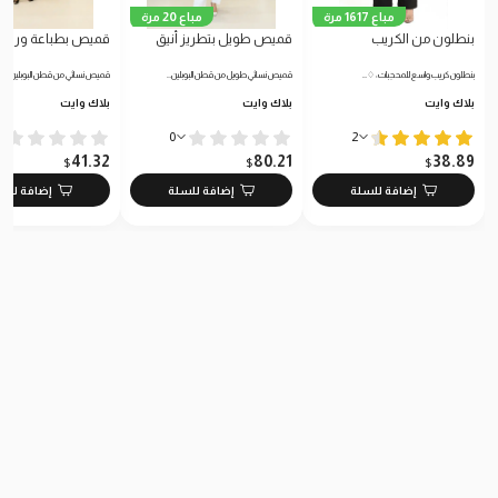
مباع 1617 مرة
مباع 20 مرة
بنطلون من الكريب
قميص طويل بتطريز أنيق
قميص بطباعة ورود
بنطلون كريب واسع للمحجبات: ♢…
قميص نسائي طويل من قطن البوبلين…
قميص نسائي من قطن البوبلين النا
بلاك وايت
بلاك وايت
بلاك وايت
0
2
41.32
80.21
38.89
$
$
$
إضافة للسلة
إضافة للسلة
إضافة للس