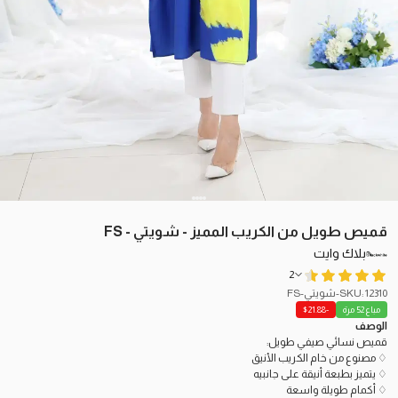
قميص طويل من الكريب المميز - شويتي - FS
بلاك وايت
2
SKU: 12310-شويتي-FS
مباع 52 مرة
-21.88
$
الوصف
قميص نسائي صيفي طويل:
♢ مصنوع من خام الكريب الأنيق
♢ يتميز بطبعة أنيقة على جانبيه
♢ أكمام طويلة واسعة