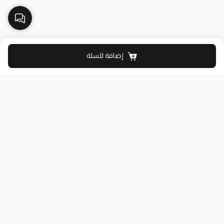
إضافة للسلة
بلاك وايت الذهبي متجر الملابس النسائية في الكويت تأسس عام 2015،
له 8 فروع (العاصمة، حولي، الفروانية، الأحمدي، الجهراء، مبارك الكبير)
وتوصيل لجميع المحافظات.
حمل تطبيقنا
روابط مفيدة
عن الشركة
سياسة الشحن والتوصيل
من نحن
دليل المقاسات
الفروع