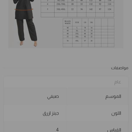
مواصفات
عام
الموسم
صيفي
اللون
جينز ازرق
القياس
4