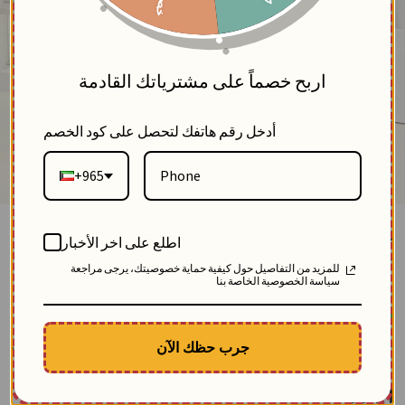
5
اربح خصماً على مشترياتك القادمة
أدخل رقم هاتفك لتحصل على كود الخصم
+965
قميص طويل من الجينز-جينز ازرق-4
اطلع على اخر الأخبار
بلاك وايت
للمزيد من التفاصيل حول كيفية حماية خصوصيتك، يرجى مراجعة
3
سياسة الخصوصية الخاصة بنا
SKU: 12489-blue-jeans-4
مباع 35 مرة
الوصف
جرب حظك الآن
قميص جينز نسائي مصنوع من خام الدنيم الناعم يتميّز بقصّة طويلة محتشمة، مع كسرات
أنثوية على الصدر وتطريز بنقشة " بيزلي " عند الحواف يضيف لمسة فاخرة لإطلالة تجمع
بين الكاجوال والكلاسيكي.
$
80.21