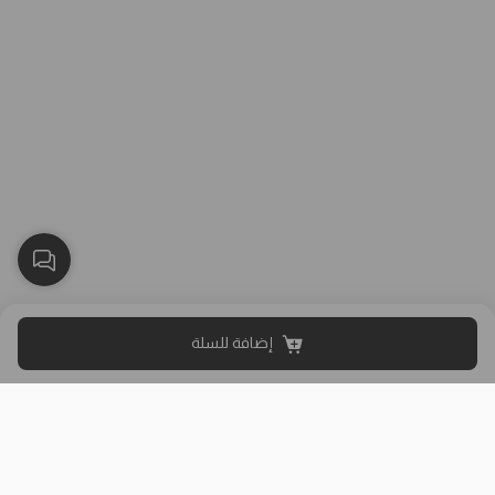
إضافة للسلة
بلاك وايت الذهبي متجر الملابس النسائية في الكويت تأسس عام 2015،
له 8 فروع (العاصمة، حولي، الفروانية، الأحمدي، الجهراء، مبارك الكبير)
وتوصيل لجميع المحافظات.