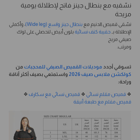
نسّقيه مع بنطال جينز فاتح لإطلالة يومية
مريحة
نسّقي قميص الدنيم مع
بنطال جينز واسع (Wide leg)
، وأكملي
الإطلالة بـ
حقيبة كتف نسائية
بلون أبيض لتحصلي على لوك
صيفي مريح
ومرتب.
تسوقي أجدد
موديلات القميص الصيفي للمحجبات
من
كولكشن ملابس صيف 2026
واستمتعي بصيف أكثر أناقة
وراحة:
❖
قميص مقلم نسائي
❖
قميص نسائي مع سكارف
❖
قميص مقلم مع طبعة أنيقة