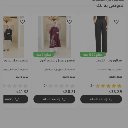
الموصى به لك
مباع 1620 مرة
مباع 21 مرة
بنطلون من الكريب
قميص طويل بتطريز أنيق
قميص بطباعة ورود
بنطلون كريب واسع للمحجبات: ♢…
قميص نسائي طويل من قطن البوبلين…
قميص نسائي من قطن البوبلين النا
بلاك وايت
بلاك وايت
بلاك وايت
0
2
41.32
80.21
38.89
$
$
$
إضافة للسلة
إضافة للسلة
إضافة للس