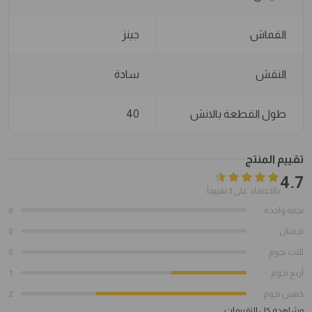
القماش
جينز
النقش
سادة
طول القطعة بالانش
40
تقييم المنتج
4.7
بالاعتماد على 3 تقييماً
نجمة واحدة
0
نجمتان
0
ثلاث نجوم
0
أربع نجوم
1
خمس نجوم
2
مشاهدة كل التقييمات