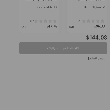
قميص نسائي فاخر من خام اللنن…
بنطلون وايد ليج للمحجبات: ♢…
0
0
47.76
96.33
$
$
(X1)
(X1)
$
144.08
اختر منتجاً لجميع عناصر الباقة
عرض التفاصيل