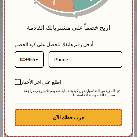
5
اربح خصماً على مشترياتك القادمة
أدخل رقم هاتفك لتحصل على كود الخصم
+965
قميص طويل مطرز - رمادي - 1
اطلع على اخر الأخبار
بلاك وايت
للمزيد من التفاصيل حول كيفية حماية خصوصيتك، يرجى مراجعة
2
سياسة الخصوصية الخاصة بنا
SKU: 12009-رمادي-1
مباع 8 مرة
-34.81
$
الوصف
جرب حظك الآن
قميص طويل للمحجبات: ♢ مصنوع من خامة القطن ♢ يتميز بتطريز فني يزين منطقة
الصدر ♢ قصة أوفر سايز مريحة ♢ قميص رمادي نسائي يمنحك إطلالة راقية ومريحة
$
45.33
80.14
وفّر
34.81
$