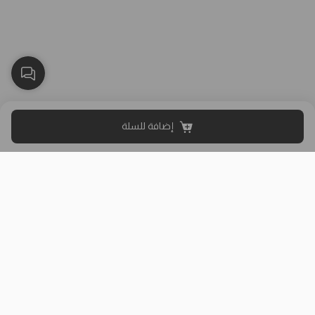
إضافة للسلة
بلاك وايت الذهبي متجر الملابس النسائية في الكويت تأسس عام 2015،
له 8 فروع (العاصمة، حولي، الفروانية، الأحمدي، الجهراء، مبارك الكبير)
وتوصيل لجميع المحافظات.
حمل تطبيقنا