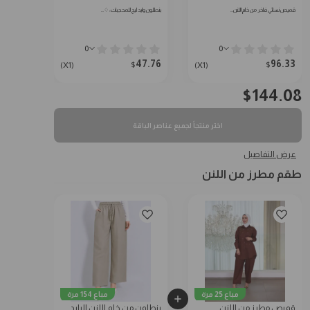
قميص نسائي فاخر من خام اللنن…
بنطلون وايد ليج للمحجبات: ♢…
0
0
47.76
96.33
$
$
(X1)
(X1)
$
144.08
اختر منتجاً لجميع عناصر الباقة
عرض التفاصيل
طقم مطرز من اللنن
مباع 25 مرة
مباع 154 مرة
قميص مطرز من اللنن
بنطلون من خام اللنن البارد