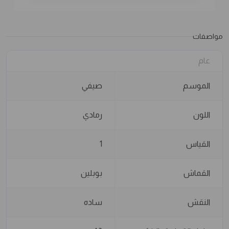
مواصفات
عام
الموسم
صيفي
اللون
رمادي
القياس
1
القماش
بوبلين
النقش
ساده