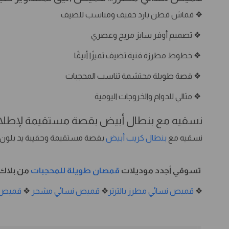
❖ قماش قطن بارد خفيف ومناسب للصيف
❖ تصميم أوفر سايز مريح وعصري
❖ خطوط مطرزة فنية تضيف تميزًا أنيقًا
❖ قصة طويلة محتشمة تناسب المحجبات
❖ مثالي للدوام والخروجات اليومية
نسقيه مع بنطال أبيض بقصة مستقيمة لإطلال
نسقيه مع
بنطال كريب أبيض
بقصة مستقيمة وحقيبة يد بلون أ
تسوقي أجدد موديلات
قمصان طويلة للمحجبات
من بلاك 
❖
قميص نسائي مطرز بالترتر
❖
قميص نسائي مشجر
❖
قميص 