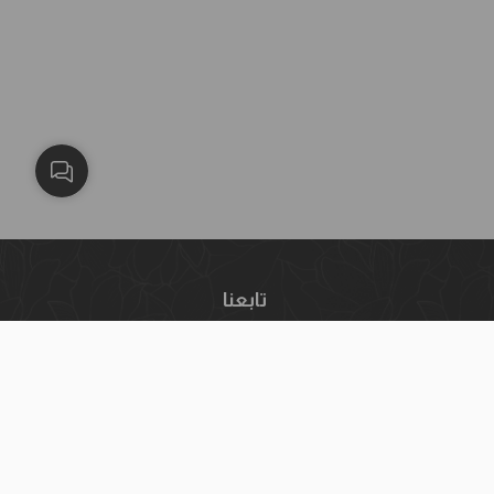
تابعنا
إنستغرام
فيسبوك
يوتيوب
واتساب
تيك توك
سناب شات
البريد الإلكتروني:
info@blackwhitekw.com