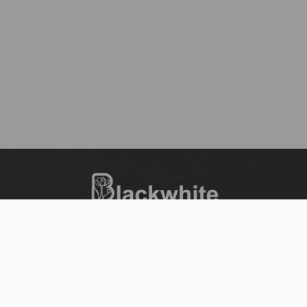
س
بلاك وايت الذهبي متجر الملابس النسائية في الكويت
تأسس عام 2015، له 8 فروع (العاصمة، حولي،
سي
الفروانية، الأحمدي، الجهراء، مبارك الكبير) وتوصيل
لجميع المحافظات.
حمل تطبيقنا