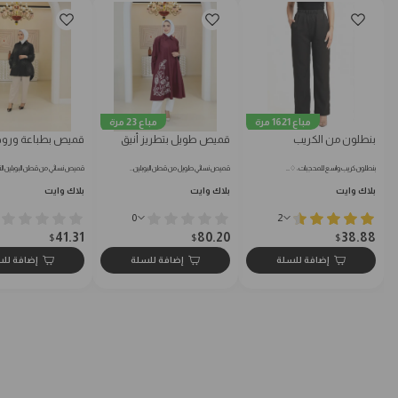
مباع 1621 مرة
مباع 23 مرة
بنطلون من الكريب
قميص طويل بتطريز أنيق
قميص بطباعة ورود
بنطلون كريب واسع للمحجبات: ♢…
قميص نسائي طويل من قطن البوبلين…
قميص نسائي من قطن البوبلين الن
بلاك وايت
بلاك وايت
بلاك وايت
0
2
41.31
80.20
38.88
$
$
$
إضافة للسلة
إضافة للسلة
إضافة لل