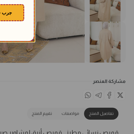
جرب ح
مشاركة العنصر
تفاصيل المنتج
مواصفات
تقييم المنتج
قميص نسائي مطرز… قميص أنيق لمشاوير صيف ال