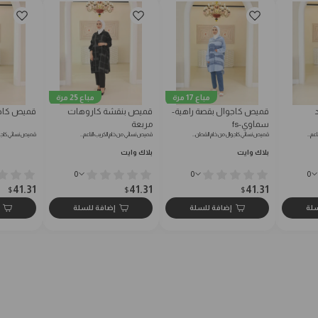
مباع 17 مرة
مباع 25 مرة
قميص كاجوال بقصة راهية-
قميص بنقشة كاروهات
قميص كاج
سماوي-fs
مربعة
اعم…
قميص نسائي كاجوال من خام القطن…
قميص نسائي من خام الكريب الناعم…
قميص نسائي كاجو
بلاك وايت
بلاك وايت
0
0
0
41.31
41.31
41.31
$
$
$
سلة
إضافة للسلة
إضافة للسلة