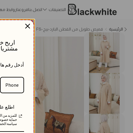
التصنيفات
اتصل بنا
فروعنا
روابط مه
الرئيسية
قميص طويل من القطن البارد-بيج-FS
اربح خ
مشتريات
أدخل رقم ها
اطلع على
للمزيد من ا
حماية خصوص
سياسة الخصو