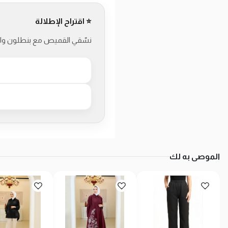
⭐ اقتراح الإطلالة
نسّقي القميص مع بنطلون واسع
الموصى به لك