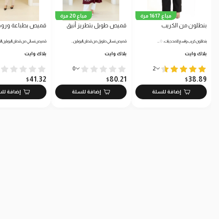
مباع 1617 مرة
مباع 20 مرة
بنطلون من الكريب
قميص طويل بتطريز أنيق
قميص بطباعة ورود
بنطلون كريب واسع للمحجبات: ♢…
قميص نسائي طويل من قطن البوبلين…
قميص نسائي من قطن البوبلين الن
بلاك وايت
بلاك وايت
بلاك وايت
0
2
41.32
80.21
38.89
$
$
$
إضافة للسلة
إضافة للسلة
إضافة لل