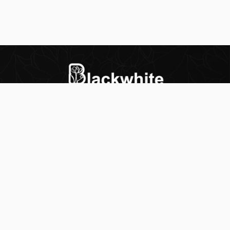
س
بلاك وايت الذهبي متجر الملابس النسائية في الكويت
تأسس عام 2015، له 8 فروع (العاصمة، حولي،
سي
الفروانية، الأحمدي، الجهراء، مبارك الكبير) وتوصيل
لجميع المحافظات.
حمل تطبيقنا
© 2025 blackwhitekw. جميع الحقوق محفوظة.