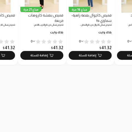
مباع 16 مرة
مباع 21 مرة
قميص كاجوال بقصة راهية-
قميص بنقشة كاروهات
قميص كاج
سماوي-fs
مربعة
اعم…
قميص نسائي كاجوال من خام القطن…
قميص نسائي من خام الكريب الناعم…
قميص نسائي كاجو
بلاك وايت
بلاك وايت
0
0
0
41.32
41.32
41.32
$
$
$
سلة
إضافة للسلة
إضافة للسلة