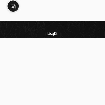
تابعنا
إنستغرام
فيسبوك
يوتيوب
واتساب
تيك توك
سناب شات
البريد الإلكتروني:
info@blackwhitekw.com