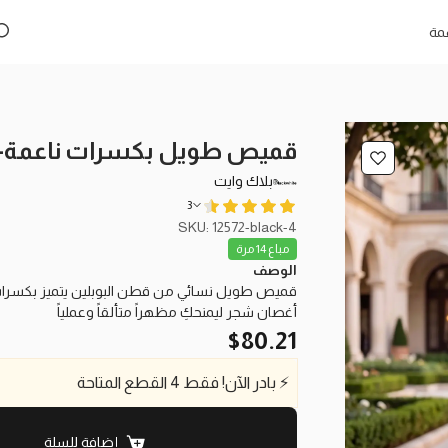
مة
قميص طويل بكسرات ناعمة-ا
بلاك وايت
3
SKU: 12572-black-4
مباع 14 مرة
الوصف
قميص طويل نسائي من قطن البوبلين يتميز بكسرات
أغصان شجر ليمنحكِ مظهراً متألقاً وعملياً
$
80.21
⚡
بادر الآن!
فقط
4
القطع المتاحة
إضافة للسلة