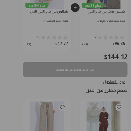
مباع 56 مرة
مباع 154 مرة
قميص فاخر من خام اللنن
بنطلون من خام اللنن البارد
قميص نسائي فاخر من خام اللنن…
بنطلون وايد ليج للمحجبات: ♢…
0
0
47.77
96.35
$
$
(X1)
(X1)
$
144.12
اختر منتجاً لجميع عناصر الباقة
عرض التفاصيل
طقم مطرز من اللنن