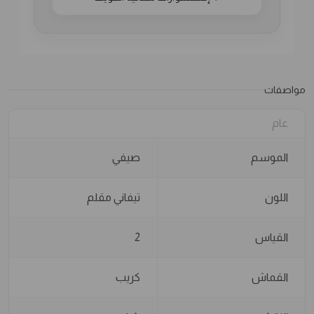
مواصفات
عام
الموسم
صيفي
اللون
تيفاني مقلم
القياس
2
القماش
كريب