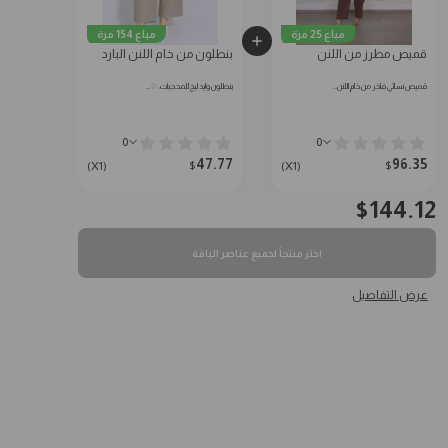
مباع 25 مرة
مباع 154 مرة
قميص مطرز من اللنن
بنطلون من خام اللنن البارد
قميص نسائي فاخر من خام اللنن…
بنطلون وايد ليج للمحجبات: ♢…
0
0
47.77
96.35
$
$
(X1)
(X1)
$
144.12
اختر منتجاً لجميع عناصر الباقة
عرض التفاصيل