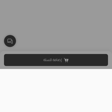
إضافة للسلة
بلاك وايت الذهبي متجر الملابس النسائية في الكويت تأسس عام 2015،
له 8 فروع (العاصمة، حولي، الفروانية، الأحمدي، الجهراء، مبارك الكبير)
وتوصيل لجميع المحافظات.
حمل تطبيقنا