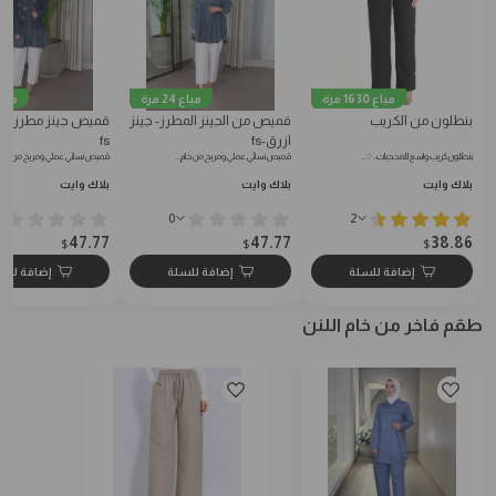
مباع 1630 مرة
مباع 24 مرة
مباع 10 
بنطلون من الكريب
قميص من الجينز المطرز- جينز
قميص جينز مطرز-جي
ازرق-fs
fs
بنطلون كريب واسع للمحجبات: ♢…
قميص نسائي عملي ومريح من خام…
قميص نسائي عملي ومريح من خام
بلاك وايت
بلاك وايت
بلاك وايت
0
2
47.77
47.77
38.86
$
$
$
إضافة للسلة
إضافة للسلة
إضافة للس
طقم فاخر من خام اللنن