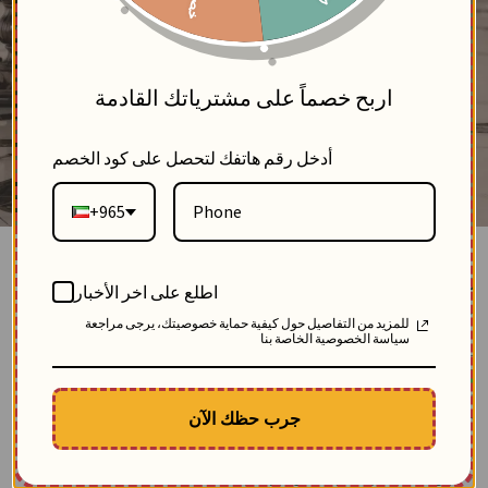
5
اربح خصماً على مشترياتك القادمة
أدخل رقم هاتفك لتحصل على كود الخصم
+965
قميص من الكريب المقلم-تيفاني مقلم-2
اطلع على اخر الأخبار
بلاك وايت
للمزيد من التفاصيل حول كيفية حماية خصوصيتك، يرجى مراجعة
0
سياسة الخصوصية الخاصة بنا
SKU: 12584-tiffany-striped-2
مباع 3 مرة
الوصف
جرب حظك الآن
قميص نسائي خروج شيك للمناسبات:
♢ مصنوع من خام الكريب الفاخر
♢ قميص محجبات مقلم
♢ مزين بتطريز يدوي فاخر لأغصان الورد من الشك المتقن.