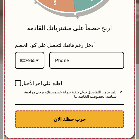
5
اربح خصماً على مشترياتك القادمة
أدخل رقم هاتفك لتحصل على كود الخصم
+965
قميص من التنسل الأنيق-تيفاني-FS
اطلع على اخر الأخبار
بلاك وايت
للمزيد من التفاصيل حول كيفية حماية خصوصيتك، يرجى مراجعة
2
سياسة الخصوصية الخاصة بنا
SKU: 12465-tiffany-fs
مباع 40 مرة
الوصف
جرب حظك الآن
قميص نسائي من خام التنسل بتطريز نفش الورد على الأكمام وأسفل القميص. قطعة
تجمع بين رقة القماش وفخامة التطريز المتقن لتمنحك إطلالة متميزة تنبض بالأنوثة
والجمال.
$
96.52