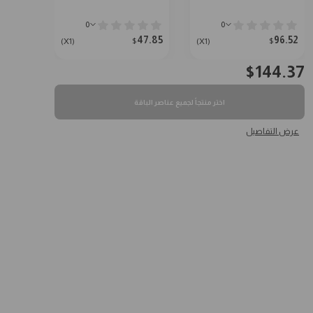
0
0
47.85
96.52
$
$
(X1)
(X1)
$
144.37
اختر منتجاً لجميع عناصر الباقة
عرض التفاصيل