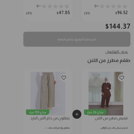
0
0
47.85
96.52
$
$
(X1)
(X1)
$
144.37
اختر منتجاً لجميع عناصر الباقة
عرض التفاصيل
طقم مطرز من اللنن
مباع 26 مرة
مباع 155 مرة
قميص مطرز من اللنن
بنطلون من خام اللنن البارد
قميص نسائي فاخر من خام اللنن…
بنطلون وايد ليج للمحجبات: ♢…