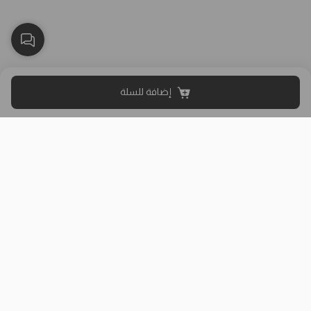
إضافة للسلة
بلاك وايت الذهبي متجر الملابس النسائية في الكويت تأسس عام 2015،
له 8 فروع (العاصمة، حولي، الفروانية، الأحمدي، الجهراء، مبارك الكبير)
وتوصيل لجميع المحافظات.
حمل تطبيقنا
روابط مفيدة
عن الشركة
سياسة الشحن والتوصيل
من نحن