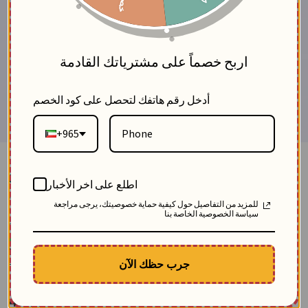
5
اربح خصماً على مشترياتك القادمة
أدخل رقم هاتفك لتحصل على كود الخصم
+965
Cool linen trousers-Beige-FS
اطلع على اخر الأخبار
BlackWhite
للمزيد من التفاصيل حول كيفية حماية خصوصيتك، يرجى مراجعة
0
سياسة الخصوصية الخاصة بنا
SKU: 12596-beige-fs
Sold 54 pcs
Description
جرب حظك الآن
Elegant straight-leg women's trousers made from cool and comfortable
linen, designed with a full elastic waistband to give you the perfect blend of
freedom and style
47.79
$