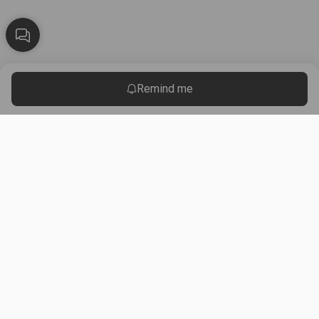
Remind me
Black & White Al Thahabi is a women's clothing store in Kuwait,
established in 2015. It has 8 branches (Al Asimah, Hawalli, Al
Farwaniya, Al Ahmadi, Al Jahra, and Mubarak Al-Kabeer).
Get Our App
Useful Links
About Us
Shipping & Delivery Policy
About Us
Sizes Guide
Branches