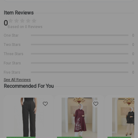
Item Reviews
0
Based on 0 Reviews
One Star
0
Two Stars
0
Three Stars
0
Four Stars
0
Five Stars
0
See All Reviews
Recommended For You