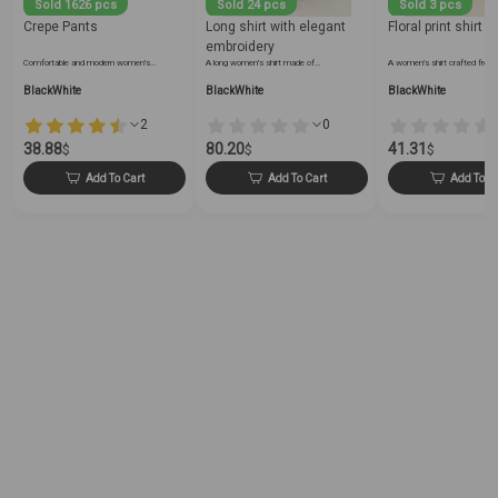
Sold 1626 pcs
Sold 24 pcs
Sold 3 pcs
Crepe Pants
Long shirt with elegant
Floral print shirt
embroidery
Comfortable and modern women's…
A long women's shirt made of…
A women's shirt crafted from
BlackWhite
BlackWhite
BlackWhite
2
0
38.88
80.20
41.31
$
$
$
Add To Cart
Add To Cart
Add To C