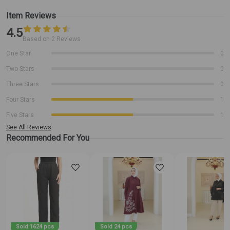
Item Reviews
4.5
Based on 2 Reviews
One Star
0
Two Stars
0
Three Stars
0
Four Stars
1
Five Stars
1
See All Reviews
Recommended For You
Sold 1624 pcs
Sold 24 pcs