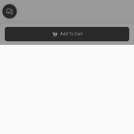
Add To Cart
Black & White Al Thahabi is a women's clothing store in Kuwait,
established in 2015. It has 8 branches (Al Asimah, Hawalli, Al
Farwaniya, Al Ahmadi, Al Jahra, and Mubarak Al-Kabeer).
Get Our App
Useful Links
About Us
Shipping & Delivery Policy
About Us
Sizes Guide
Branches