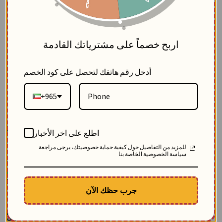
5
اربح خصماً على مشترياتك القادمة
أدخل رقم هاتفك لتحصل على كود الخصم
+965
Crepe Pants - Black - 6
اطلع على اخر الأخبار
BlackWhite
للمزيد من التفاصيل حول كيفية حماية خصوصيتك، يرجى مراجعة
2
سياسة الخصوصية الخاصة بنا
SKU: 10645-اسود-6
Sold 182 pcs
Description
جرب حظك الآن
Comfortable and modern women's trousers crafted from crepe fabric,
featuring a straight cut with a full waist tie, offering a stylish and practical
look
38.88
$