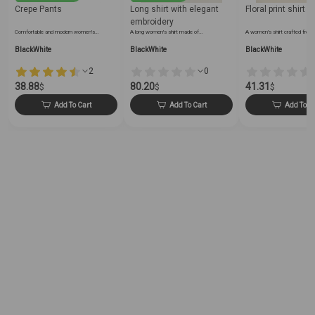
Crepe Pants
Long shirt with elegant
Floral print shirt
embroidery
Comfortable and modern women's…
A long women's shirt made of…
A women's shirt crafted from
BlackWhite
BlackWhite
BlackWhite
2
0
38.88
80.20
41.31
$
$
$
Add To Cart
Add To Cart
Add To C