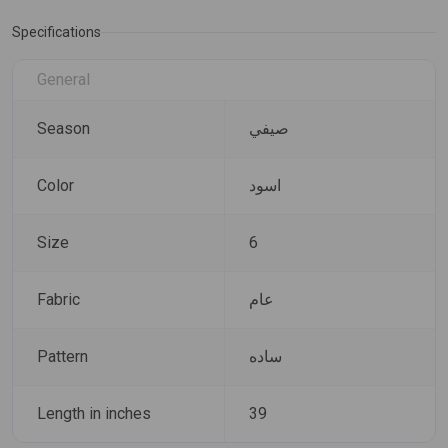
Specifications
General
Season
صيفي
Color
اسود
Size
6
Fabric
عام
Pattern
ساده
Length in inches
39